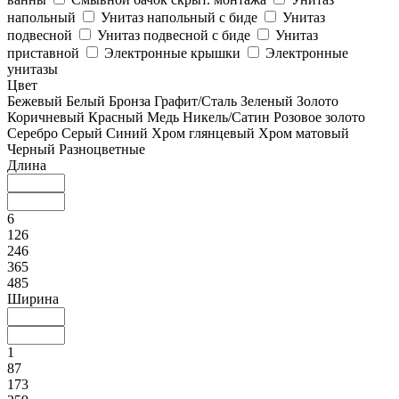
напольный
Унитаз напольный с биде
Унитаз
подвесной
Унитаз подвесной с биде
Унитаз
приставной
Электронные крышки
Электронные
унитазы
Цвет
Бежевый
Белый
Бронза
Графит/Сталь
Зеленый
Золото
Коричневый
Красный
Медь
Никель/Сатин
Розовое золото
Серебро
Серый
Синий
Хром глянцевый
Хром матовый
Черный
Разноцветные
Длина
6
126
246
365
485
Ширина
1
87
173