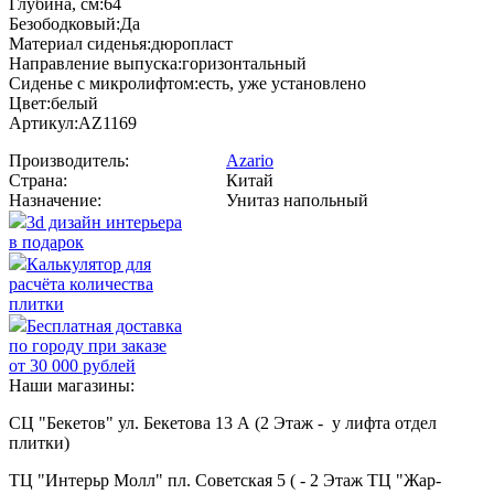
Глубина, см:64
Безободковый:Да
Материал сиденья:дюропласт
Направление выпуска:горизонтальный
Сиденье с микролифтом:есть, уже установлено
Цвет:белый
Артикул:AZ1169
Производитель:
Azario
Страна:
Китай
Назначение:
Унитаз напольный
3d дизайн интерьера
в подарок
Калькулятор для
расчёта количества
плитки
Бесплатная доставка
по городу при заказе
от 30 000 рублей
Наши магазины:
СЦ "Бекетов" ул. Бекетова 13 А (2 Этаж - у лифта отдел
плитки)
ТЦ "Интерьр Молл" пл. Советская 5 ( - 2 Этаж ТЦ "Жар-