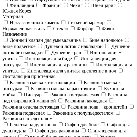
Финляндия
Франция
Чехия
Швейцария
Южная Корея
Материал
Искусственный камень
Литьевой мрамор
Нержавеющая сталь
Стекло
Фарфор
Фаянс
Назначение
Донный клапан для умывальника
Биде напольное
Биде подвесное
Душевой лоток с накладкой
Душевой
лоток без накладки
Душевой трап
Инсталляция +
унитаз
Инсталляция для биде
Инсталляция для
писсуара
Инсталляция для раковины
Инсталляция для
унитаза
Инсталляция для унитаза крепление в пол
Инсталляция пристенная
Клавиша смыва к инсталляции
Клавиша смыва к
писсурам
Клавиша смыва на расстоянии
Кухонная
мойка
Писсуар
Раковина встраиваемая
Раковина
над стиральной машиной
Раковина накладная
Раковина отдельностоящая
Раковина подв.+ кронштейн
Раковина подвесная
Раковина с полупьедесталом
Раковина с пьедесталом
Решетка на душ.канал
Сифон для биде
Сифон для
душ.под-на
Сифон для раковины
Слив-перелив для
ванны
Смывной бачок скрыт. монтажа
Унитаз