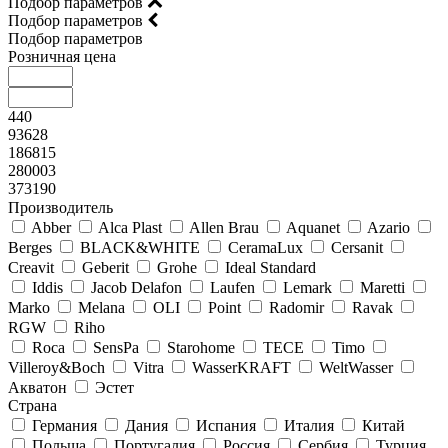
Подбор параметров
Подбор параметров
Подбор параметров
Розничная цена
440
93628
186815
280003
373190
Производитель
Abber
Alca Plast
Allen Brau
Aquanet
Azario
Berges
BLACK&WHITE
CeramaLux
Cersanit
Creavit
Geberit
Grohe
Ideal Standard
Iddis
Jacob Delafon
Laufen
Lemark
Maretti
Marko
Melana
OLI
Point
Radomir
Ravak
RGW
Riho
Roca
SensPa
Starohome
TECE
Timo
Villeroy&Boсh
Vitra
WasserKRAFT
WeltWasser
Акватон
Эстет
Страна
Германия
Дания
Испания
Италия
Китай
Польша
Португалия
Россия
Сербия
Турция