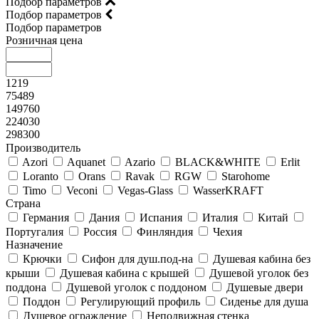
Подбор параметров
Подбор параметров
Подбор параметров
Розничная цена
1219
75489
149760
224030
298300
Производитель
Azori
Aquanet
Azario
BLACK&WHITE
Erlit
Loranto
Orans
Ravak
RGW
Starohome
Timo
Veconi
Vegas-Glass
WasserKRAFT
Страна
Германия
Дания
Испания
Италия
Китай
Португалия
Россия
Финляндия
Чехия
Назначение
Крючки
Сифон для душ.под-на
Душевая кабина без
крыши
Душевая кабина с крышей
Душевой уголок без
поддона
Душевой уголок с поддоном
Душевые двери
Поддон
Регулирующий профиль
Сиденье для душа
Душевое ограждение
Неподвижная стенка