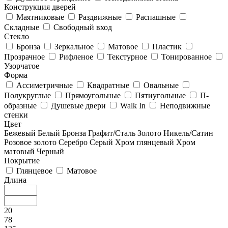
Конструкция дверей
Маятниковые
Раздвижные
Распашные
Складные
Свободный вход
Стекло
Бронза
Зеркальное
Матовое
Пластик
Прозрачное
Рифленое
Текстурное
Тонированное
Узорчатое
Форма
Ассиметричные
Квадратные
Овальные
Полукруглые
Прямоугольные
Пятиугольные
П-
образные
Душевые двери
Walk In
Неподвижные
стенки
Цвет
Бежевый
Белый
Бронза
Графит/Сталь
Золото
Никель/Сатин
Розовое золото
Серебро
Серый
Хром глянцевый
Хром
матовый
Черный
Покрытие
Глянцевое
Матовое
Длина
20
78