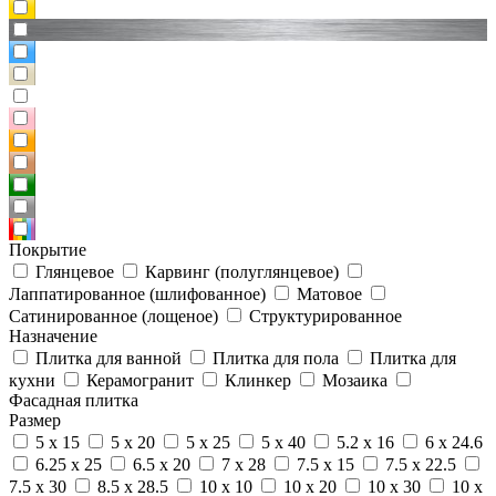
Покрытие
Глянцевое
Карвинг (полуглянцевое)
Лаппатированное (шлифованное)
Матовое
Сатинированное (лощеное)
Структурированное
Назначение
Плитка для ванной
Плитка для пола
Плитка для
кухни
Керамогранит
Клинкер
Мозаика
Фасадная плитка
Размер
5 x 15
5 x 20
5 x 25
5 x 40
5.2 x 16
6 x 24.6
6.25 x 25
6.5 x 20
7 x 28
7.5 x 15
7.5 x 22.5
7.5 x 30
8.5 x 28.5
10 x 10
10 x 20
10 x 30
10 x