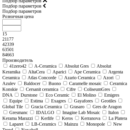
Подбор параметров
Подбор параметров
Подбор параметров
Розничная цена
15
21177
42339
63501
84663
Производитель
41zero42
A-Ceramica
Absolut Gres
Absolut
Keramika
AltaCera
Aparici
Ape Ceramica
Argenta
Ceramica
Atlas Concorde
Azario Ceramica
Azori
Azulev
Baldocer
Buono
Caramelle mosaic
Ceramica
Konskie
Cersanit ceramica
Cifre
ColiseumGres
DNA
Durstone
Eco Ceramic
El Molino
Emigres
Equipe
Estima
Exagres
Gayafores
Geotiles
Global Tile
Gracia Ceramica
Grasaro
Gres de Aragon
Gresmanc
IDALGO
Imagine Lab Mosaic
Italon
Kerama Marazzi
Kerlife
Keros
Kerranova
La Platera
Laparet
LB-Ceramics
Mainzu
Monopole
New
Trend
Novabell