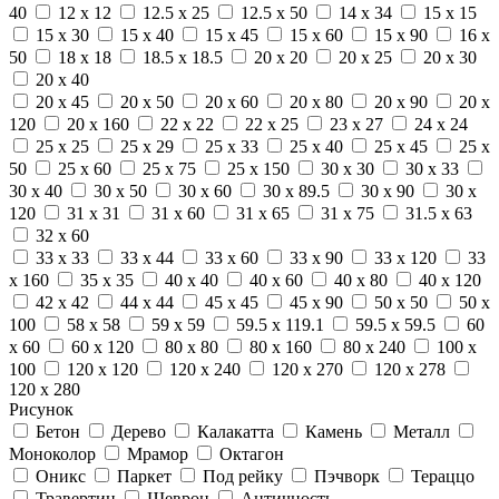
40
12 x 12
12.5 x 25
12.5 x 50
14 x 34
15 x 15
15 x 30
15 x 40
15 x 45
15 x 60
15 x 90
16 x
50
18 x 18
18.5 x 18.5
20 x 20
20 x 25
20 x 30
20 x 40
20 x 45
20 x 50
20 x 60
20 x 80
20 x 90
20 x
120
20 x 160
22 x 22
22 x 25
23 x 27
24 x 24
25 x 25
25 x 29
25 x 33
25 x 40
25 x 45
25 x
50
25 x 60
25 x 75
25 x 150
30 x 30
30 x 33
30 x 40
30 x 50
30 x 60
30 x 89.5
30 x 90
30 x
120
31 x 31
31 x 60
31 x 65
31 x 75
31.5 x 63
32 x 60
33 x 33
33 x 44
33 x 60
33 x 90
33 x 120
33
x 160
35 x 35
40 x 40
40 x 60
40 x 80
40 x 120
42 x 42
44 x 44
45 x 45
45 x 90
50 x 50
50 x
100
58 x 58
59 x 59
59.5 x 119.1
59.5 x 59.5
60
x 60
60 x 120
80 x 80
80 x 160
80 x 240
100 x
100
120 x 120
120 x 240
120 x 270
120 x 278
120 x 280
Рисунок
Бетон
Дерево
Калакатта
Камень
Металл
Моноколор
Мрамор
Октагон
Оникс
Паркет
Под рейку
Пэчворк
Тераццо
Травертин
Шеврон
Античность