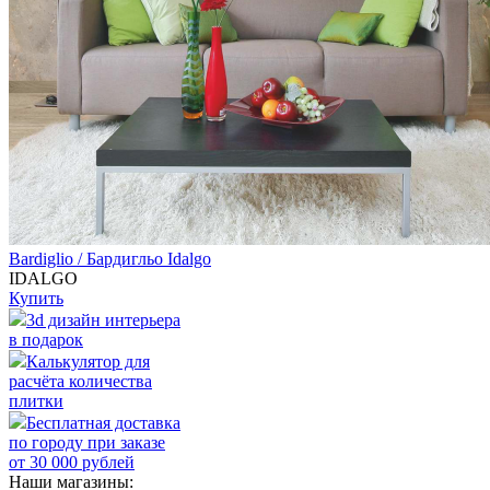
Bardiglio / Бардигльо Idalgo
IDALGO
Купить
3d дизайн интерьера
в подарок
Калькулятор для
расчёта количества
плитки
Бесплатная доставка
по городу при заказе
от 30 000 рублей
Наши магазины: