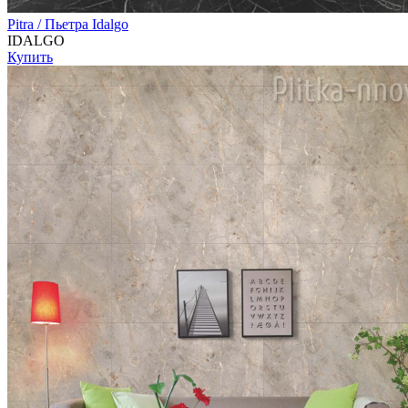
Pitra / Пьетра Idalgo
IDALGO
Купить