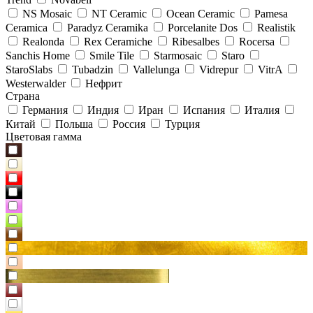
NS Mosaic
NT Ceramic
Ocean Ceramic
Pamesa
Ceramica
Paradyz Сeramika
Porcelanite Dos
Realistik
Realonda
Rex Ceramiche
Ribesalbes
Rocersa
Sanchis Home
Smile Tile
Starmosaic
Staro
StaroSlabs
Tubadzin
Vallelunga
Vidrepur
VitrA
Westerwalder
Нефрит
Страна
Германия
Индия
Иран
Испания
Италия
Китай
Польша
Россия
Турция
Цветовая гамма