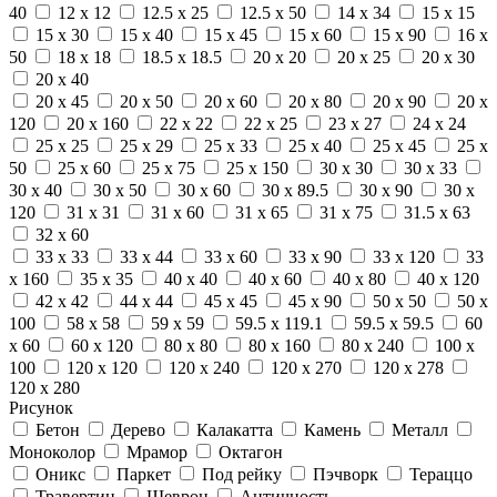
40
12 x 12
12.5 x 25
12.5 x 50
14 x 34
15 x 15
15 x 30
15 x 40
15 x 45
15 x 60
15 x 90
16 x
50
18 x 18
18.5 x 18.5
20 x 20
20 x 25
20 x 30
20 x 40
20 x 45
20 x 50
20 x 60
20 x 80
20 x 90
20 x
120
20 x 160
22 x 22
22 x 25
23 x 27
24 x 24
25 x 25
25 x 29
25 x 33
25 x 40
25 x 45
25 x
50
25 x 60
25 x 75
25 x 150
30 x 30
30 x 33
30 x 40
30 x 50
30 x 60
30 x 89.5
30 x 90
30 x
120
31 x 31
31 x 60
31 x 65
31 x 75
31.5 x 63
32 x 60
33 x 33
33 x 44
33 x 60
33 x 90
33 x 120
33
x 160
35 x 35
40 x 40
40 x 60
40 x 80
40 x 120
42 x 42
44 x 44
45 x 45
45 x 90
50 x 50
50 x
100
58 x 58
59 x 59
59.5 x 119.1
59.5 x 59.5
60
x 60
60 x 120
80 x 80
80 x 160
80 x 240
100 x
100
120 x 120
120 x 240
120 x 270
120 x 278
120 x 280
Рисунок
Бетон
Дерево
Калакатта
Камень
Металл
Моноколор
Мрамор
Октагон
Оникс
Паркет
Под рейку
Пэчворк
Тераццо
Травертин
Шеврон
Античность