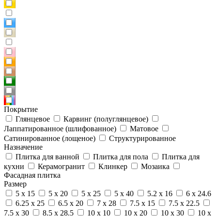
Покрытие
Глянцевое
Карвинг (полуглянцевое)
Лаппатированное (шлифованное)
Матовое
Сатинированное (лощеное)
Структурированное
Назначение
Плитка для ванной
Плитка для пола
Плитка для
кухни
Керамогранит
Клинкер
Мозаика
Фасадная плитка
Размер
5 x 15
5 x 20
5 x 25
5 x 40
5.2 x 16
6 x 24.6
6.25 x 25
6.5 x 20
7 x 28
7.5 x 15
7.5 x 22.5
7.5 x 30
8.5 x 28.5
10 x 10
10 x 20
10 x 30
10 x