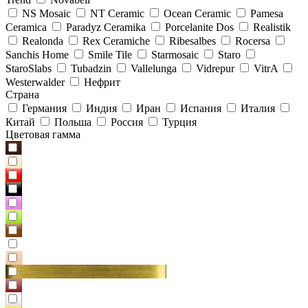
NS Mosaic
NT Ceramic
Ocean Ceramic
Pamesa
Ceramica
Paradyz Сeramika
Porcelanite Dos
Realistik
Realonda
Rex Ceramiche
Ribesalbes
Rocersa
Sanchis Home
Smile Tile
Starmosaic
Staro
StaroSlabs
Tubadzin
Vallelunga
Vidrepur
VitrA
Westerwalder
Нефрит
Страна
Германия
Индия
Иран
Испания
Италия
Китай
Польша
Россия
Турция
Цветовая гамма