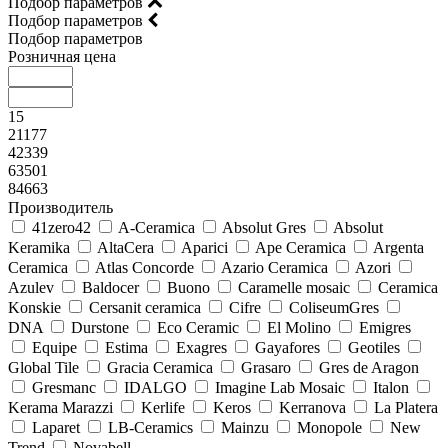
Подбор параметров
Подбор параметров
Подбор параметров
Розничная цена
15
21177
42339
63501
84663
Производитель
41zero42
A-Ceramica
Absolut Gres
Absolut
Keramika
AltaCera
Aparici
Ape Ceramica
Argenta
Ceramica
Atlas Concorde
Azario Ceramica
Azori
Azulev
Baldocer
Buono
Caramelle mosaic
Ceramica
Konskie
Cersanit ceramica
Cifre
ColiseumGres
DNA
Durstone
Eco Ceramic
El Molino
Emigres
Equipe
Estima
Exagres
Gayafores
Geotiles
Global Tile
Gracia Ceramica
Grasaro
Gres de Aragon
Gresmanc
IDALGO
Imagine Lab Mosaic
Italon
Kerama Marazzi
Kerlife
Keros
Kerranova
La Platera
Laparet
LB-Ceramics
Mainzu
Monopole
New
Trend
Novabell