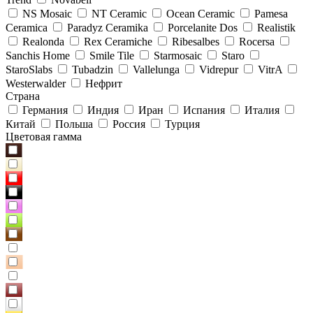
NS Mosaic
NT Ceramic
Ocean Ceramic
Pamesa
Ceramica
Paradyz Сeramika
Porcelanite Dos
Realistik
Realonda
Rex Ceramiche
Ribesalbes
Rocersa
Sanchis Home
Smile Tile
Starmosaic
Staro
StaroSlabs
Tubadzin
Vallelunga
Vidrepur
VitrA
Westerwalder
Нефрит
Страна
Германия
Индия
Иран
Испания
Италия
Китай
Польша
Россия
Турция
Цветовая гамма