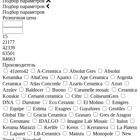
Подбор параметров
Подбор параметров
Подбор параметров
Розничная цена
15
21177
42339
63501
84663
Производитель
41zero42
A-Ceramica
Absolut Gres
Absolut
Keramika
AltaCera
Aparici
Ape Ceramica
Argenta
Ceramica
Atlas Concorde
Azario Ceramica
Azori
Azulev
Baldocer
Buono
Caramelle mosaic
Ceramica
Konskie
Cersanit ceramica
Cifre
ColiseumGres
DNA
Durstone
Eco Ceramic
El Molino
Emigres
Equipe
Estima
Exagres
Gayafores
Geotiles
Global Tile
Gracia Ceramica
Grasaro
Gres de Aragon
Gresmanc
IDALGO
Imagine Lab Mosaic
Italon
Kerama Marazzi
Kerlife
Keros
Kerranova
La Platera
Laparet
LB-Ceramics
Mainzu
Monopole
New
Trend
Novabell