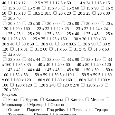
40
12 x 12
12.5 x 25
12.5 x 50
14 x 34
15 x 15
15 x 30
15 x 40
15 x 45
15 x 60
15 x 90
16 x
50
18 x 18
18.5 x 18.5
20 x 20
20 x 25
20 x 30
20 x 40
20 x 45
20 x 50
20 x 60
20 x 80
20 x 90
20 x
120
20 x 160
22 x 22
22 x 25
23 x 27
24 x 24
25 x 25
25 x 29
25 x 33
25 x 40
25 x 45
25 x
50
25 x 60
25 x 75
25 x 150
30 x 30
30 x 33
30 x 40
30 x 50
30 x 60
30 x 89.5
30 x 90
30 x
120
31 x 31
31 x 60
31 x 65
31 x 75
31.5 x 63
32 x 60
33 x 33
33 x 44
33 x 60
33 x 90
33 x 120
33
x 160
35 x 35
40 x 40
40 x 60
40 x 80
40 x 120
42 x 42
44 x 44
45 x 45
45 x 90
50 x 50
50 x
100
58 x 58
59 x 59
59.5 x 119.1
59.5 x 59.5
60
x 60
60 x 120
80 x 80
80 x 160
80 x 240
100 x
100
120 x 120
120 x 240
120 x 270
120 x 278
120 x 280
Рисунок
Бетон
Дерево
Калакатта
Камень
Металл
Моноколор
Мрамор
Октагон
Оникс
Паркет
Под рейку
Пэчворк
Тераццо
Травертин
Шеврон
Античность