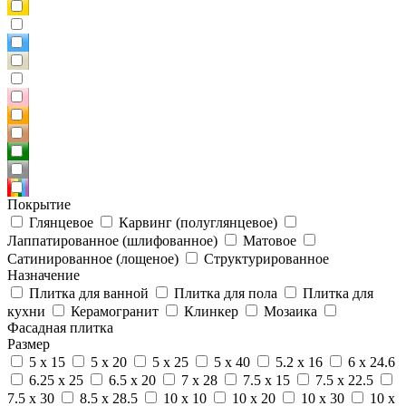
Покрытие
Глянцевое
Карвинг (полуглянцевое)
Лаппатированное (шлифованное)
Матовое
Сатинированное (лощеное)
Структурированное
Назначение
Плитка для ванной
Плитка для пола
Плитка для
кухни
Керамогранит
Клинкер
Мозаика
Фасадная плитка
Размер
5 x 15
5 x 20
5 x 25
5 x 40
5.2 x 16
6 x 24.6
6.25 x 25
6.5 x 20
7 x 28
7.5 x 15
7.5 x 22.5
7.5 x 30
8.5 x 28.5
10 x 10
10 x 20
10 x 30
10 x