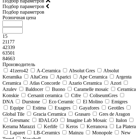
Подбор параметров
Подбор параметров
Подбор параметров
Розничная цена
15
21177
42339
63501
84663
Производитель
41zero42
A-Ceramica
Absolut Gres
Absolut
Keramika
AltaCera
Aparici
Ape Ceramica
Argenta
Ceramica
Atlas Concorde
Azario Ceramica
Azori
Azulev
Baldocer
Buono
Caramelle mosaic
Ceramica
Konskie
Cersanit ceramica
Cifre
ColiseumGres
DNA
Durstone
Eco Ceramic
El Molino
Emigres
Equipe
Estima
Exagres
Gayafores
Geotiles
Global Tile
Gracia Ceramica
Grasaro
Gres de Aragon
Gresmanc
IDALGO
Imagine Lab Mosaic
Italon
Kerama Marazzi
Kerlife
Keros
Kerranova
La Platera
Laparet
LB-Ceramics
Mainzu
Monopole
New
Trend
Novabell