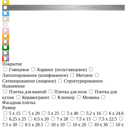
Покрытие
Глянцевое
Карвинг (полуглянцевое)
Лаппатированное (шлифованное)
Матовое
Сатинированное (лощеное)
Структурированное
Назначение
Плитка для ванной
Плитка для пола
Плитка для
кухни
Керамогранит
Клинкер
Мозаика
Фасадная плитка
Размер
5 x 15
5 x 20
5 x 25
5 x 40
5.2 x 16
6 x 24.6
6.25 x 25
6.5 x 20
7 x 28
7.5 x 15
7.5 x 22.5
7.5 x 30
8.5 x 28.5
10 x 10
10 x 20
10 x 30
10 x