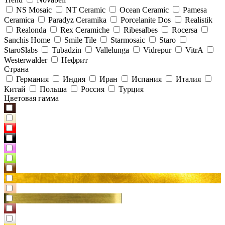
NS Mosaic
NT Ceramic
Ocean Ceramic
Pamesa
Ceramica
Paradyz Сeramika
Porcelanite Dos
Realistik
Realonda
Rex Ceramiche
Ribesalbes
Rocersa
Sanchis Home
Smile Tile
Starmosaic
Staro
StaroSlabs
Tubadzin
Vallelunga
Vidrepur
VitrA
Westerwalder
Нефрит
Страна
Германия
Индия
Иран
Испания
Италия
Китай
Польша
Россия
Турция
Цветовая гамма