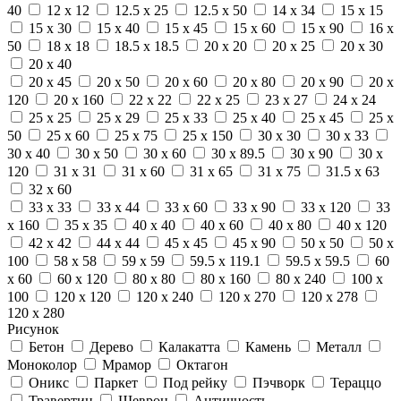
40
12 x 12
12.5 x 25
12.5 x 50
14 x 34
15 x 15
15 x 30
15 x 40
15 x 45
15 x 60
15 x 90
16 x
50
18 x 18
18.5 x 18.5
20 x 20
20 x 25
20 x 30
20 x 40
20 x 45
20 x 50
20 x 60
20 x 80
20 x 90
20 x
120
20 x 160
22 x 22
22 x 25
23 x 27
24 x 24
25 x 25
25 x 29
25 x 33
25 x 40
25 x 45
25 x
50
25 x 60
25 x 75
25 x 150
30 x 30
30 x 33
30 x 40
30 x 50
30 x 60
30 x 89.5
30 x 90
30 x
120
31 x 31
31 x 60
31 x 65
31 x 75
31.5 x 63
32 x 60
33 x 33
33 x 44
33 x 60
33 x 90
33 x 120
33
x 160
35 x 35
40 x 40
40 x 60
40 x 80
40 x 120
42 x 42
44 x 44
45 x 45
45 x 90
50 x 50
50 x
100
58 x 58
59 x 59
59.5 x 119.1
59.5 x 59.5
60
x 60
60 x 120
80 x 80
80 x 160
80 x 240
100 x
100
120 x 120
120 x 240
120 x 270
120 x 278
120 x 280
Рисунок
Бетон
Дерево
Калакатта
Камень
Металл
Моноколор
Мрамор
Октагон
Оникс
Паркет
Под рейку
Пэчворк
Тераццо
Травертин
Шеврон
Античность