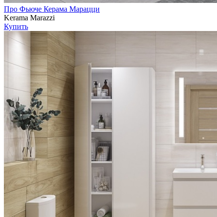
Про Фьюче Керама Марацци
Kerama Marazzi
Купить