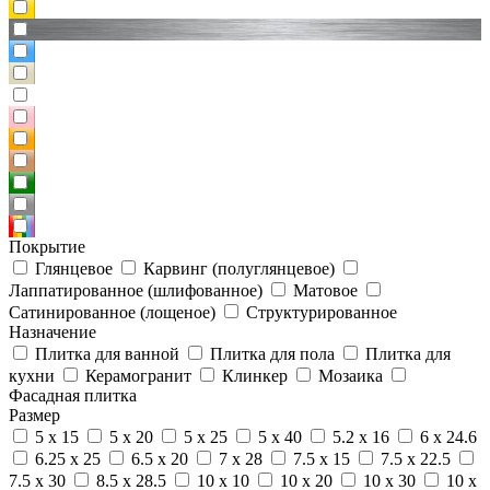
Покрытие
Глянцевое
Карвинг (полуглянцевое)
Лаппатированное (шлифованное)
Матовое
Сатинированное (лощеное)
Структурированное
Назначение
Плитка для ванной
Плитка для пола
Плитка для
кухни
Керамогранит
Клинкер
Мозаика
Фасадная плитка
Размер
5 x 15
5 x 20
5 x 25
5 x 40
5.2 x 16
6 x 24.6
6.25 x 25
6.5 x 20
7 x 28
7.5 x 15
7.5 x 22.5
7.5 x 30
8.5 x 28.5
10 x 10
10 x 20
10 x 30
10 x