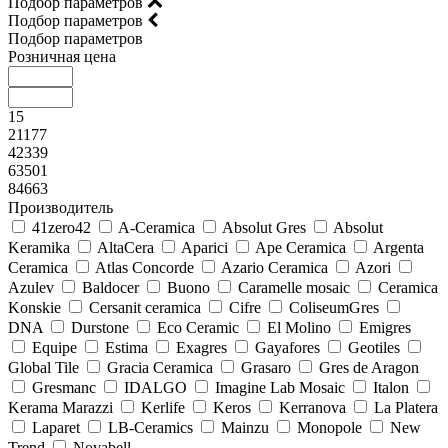
Подбор параметров
Подбор параметров
Подбор параметров
Розничная цена
15
21177
42339
63501
84663
Производитель
41zero42
A-Ceramica
Absolut Gres
Absolut
Keramika
AltaCera
Aparici
Ape Ceramica
Argenta
Ceramica
Atlas Concorde
Azario Ceramica
Azori
Azulev
Baldocer
Buono
Caramelle mosaic
Ceramica
Konskie
Cersanit ceramica
Cifre
ColiseumGres
DNA
Durstone
Eco Ceramic
El Molino
Emigres
Equipe
Estima
Exagres
Gayafores
Geotiles
Global Tile
Gracia Ceramica
Grasaro
Gres de Aragon
Gresmanc
IDALGO
Imagine Lab Mosaic
Italon
Kerama Marazzi
Kerlife
Keros
Kerranova
La Platera
Laparet
LB-Ceramics
Mainzu
Monopole
New
Trend
Novabell