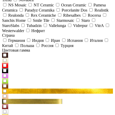
NS Mosaic
NT Ceramic
Ocean Ceramic
Pamesa
Ceramica
Paradyz Сeramika
Porcelanite Dos
Realistik
Realonda
Rex Ceramiche
Ribesalbes
Rocersa
Sanchis Home
Smile Tile
Starmosaic
Staro
StaroSlabs
Tubadzin
Vallelunga
Vidrepur
VitrA
Westerwalder
Нефрит
Страна
Германия
Индия
Иран
Испания
Италия
Китай
Польша
Россия
Турция
Цветовая гамма