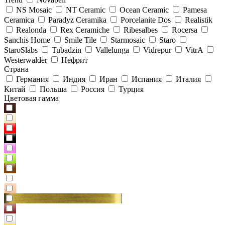
NS Mosaic
NT Ceramic
Ocean Ceramic
Pamesa
Ceramica
Paradyz Сeramika
Porcelanite Dos
Realistik
Realonda
Rex Ceramiche
Ribesalbes
Rocersa
Sanchis Home
Smile Tile
Starmosaic
Staro
StaroSlabs
Tubadzin
Vallelunga
Vidrepur
VitrA
Westerwalder
Нефрит
Страна
Германия
Индия
Иран
Испания
Италия
Китай
Польша
Россия
Турция
Цветовая гамма