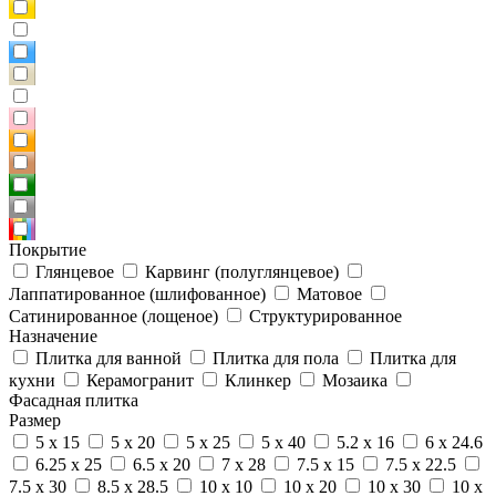
Покрытие
Глянцевое
Карвинг (полуглянцевое)
Лаппатированное (шлифованное)
Матовое
Сатинированное (лощеное)
Структурированное
Назначение
Плитка для ванной
Плитка для пола
Плитка для
кухни
Керамогранит
Клинкер
Мозаика
Фасадная плитка
Размер
5 x 15
5 x 20
5 x 25
5 x 40
5.2 x 16
6 x 24.6
6.25 x 25
6.5 x 20
7 x 28
7.5 x 15
7.5 x 22.5
7.5 x 30
8.5 x 28.5
10 x 10
10 x 20
10 x 30
10 x