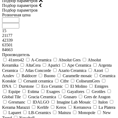
Подбор параметров
Подбор параметров
Подбор параметров
Розничная цена
15
21177
42339
63501
84663
Производитель
41zero42
A-Ceramica
Absolut Gres
Absolut
Keramika
AltaCera
Aparici
Ape Ceramica
Argenta
Ceramica
Atlas Concorde
Azario Ceramica
Azori
Azulev
Baldocer
Buono
Caramelle mosaic
Ceramica
Konskie
Cersanit ceramica
Cifre
ColiseumGres
DNA
Durstone
Eco Ceramic
El Molino
Emigres
Equipe
Estima
Exagres
Gayafores
Geotiles
Global Tile
Gracia Ceramica
Grasaro
Gres de Aragon
Gresmanc
IDALGO
Imagine Lab Mosaic
Italon
Kerama Marazzi
Kerlife
Keros
Kerranova
La Platera
Laparet
LB-Ceramics
Mainzu
Monopole
New
Trend
Novabell