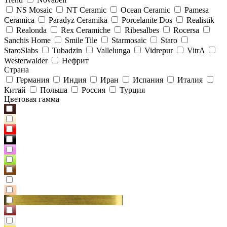
NS Mosaic
NT Ceramic
Ocean Ceramic
Pamesa
Ceramica
Paradyz Сeramika
Porcelanite Dos
Realistik
Realonda
Rex Ceramiche
Ribesalbes
Rocersa
Sanchis Home
Smile Tile
Starmosaic
Staro
StaroSlabs
Tubadzin
Vallelunga
Vidrepur
VitrA
Westerwalder
Нефрит
Страна
Германия
Индия
Иран
Испания
Италия
Китай
Польша
Россия
Турция
Цветовая гамма