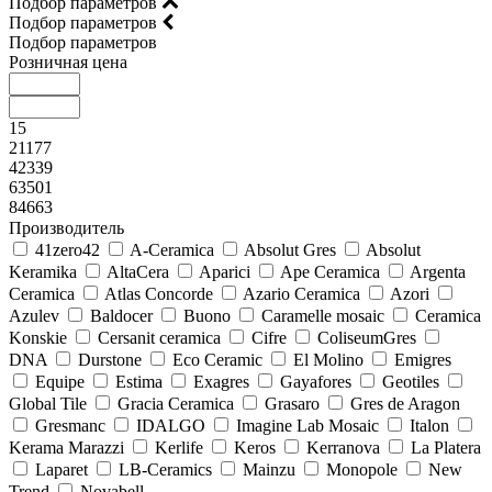
Подбор параметров
Подбор параметров
Подбор параметров
Розничная цена
15
21177
42339
63501
84663
Производитель
41zero42
A-Ceramica
Absolut Gres
Absolut
Keramika
AltaCera
Aparici
Ape Ceramica
Argenta
Ceramica
Atlas Concorde
Azario Ceramica
Azori
Azulev
Baldocer
Buono
Caramelle mosaic
Ceramica
Konskie
Cersanit ceramica
Cifre
ColiseumGres
DNA
Durstone
Eco Ceramic
El Molino
Emigres
Equipe
Estima
Exagres
Gayafores
Geotiles
Global Tile
Gracia Ceramica
Grasaro
Gres de Aragon
Gresmanc
IDALGO
Imagine Lab Mosaic
Italon
Kerama Marazzi
Kerlife
Keros
Kerranova
La Platera
Laparet
LB-Ceramics
Mainzu
Monopole
New
Trend
Novabell