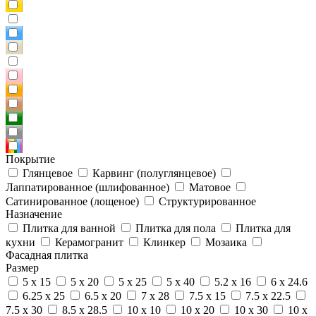
Покрытие
Глянцевое
Карвинг (полуглянцевое)
Лаппатированное (шлифованное)
Матовое
Сатинированное (лощеное)
Структурированное
Назначение
Плитка для ванной
Плитка для пола
Плитка для
кухни
Керамогранит
Клинкер
Мозаика
Фасадная плитка
Размер
5 x 15
5 x 20
5 x 25
5 x 40
5.2 x 16
6 x 24.6
6.25 x 25
6.5 x 20
7 x 28
7.5 x 15
7.5 x 22.5
7.5 x 30
8.5 x 28.5
10 x 10
10 x 20
10 x 30
10 x