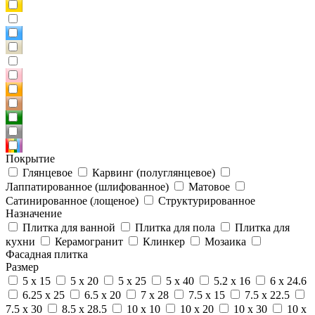
Покрытие
Глянцевое
Карвинг (полуглянцевое)
Лаппатированное (шлифованное)
Матовое
Сатинированное (лощеное)
Структурированное
Назначение
Плитка для ванной
Плитка для пола
Плитка для
кухни
Керамогранит
Клинкер
Мозаика
Фасадная плитка
Размер
5 x 15
5 x 20
5 x 25
5 x 40
5.2 x 16
6 x 24.6
6.25 x 25
6.5 x 20
7 x 28
7.5 x 15
7.5 x 22.5
7.5 x 30
8.5 x 28.5
10 x 10
10 x 20
10 x 30
10 x