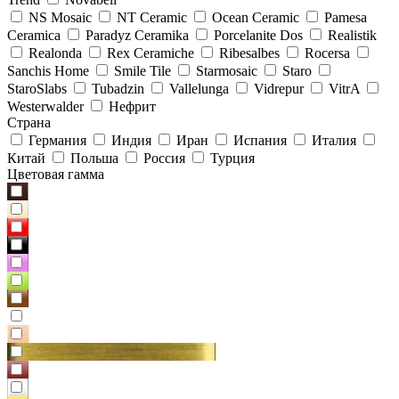
NS Mosaic
NT Ceramic
Ocean Ceramic
Pamesa
Ceramica
Paradyz Сeramika
Porcelanite Dos
Realistik
Realonda
Rex Ceramiche
Ribesalbes
Rocersa
Sanchis Home
Smile Tile
Starmosaic
Staro
StaroSlabs
Tubadzin
Vallelunga
Vidrepur
VitrA
Westerwalder
Нефрит
Страна
Германия
Индия
Иран
Испания
Италия
Китай
Польша
Россия
Турция
Цветовая гамма