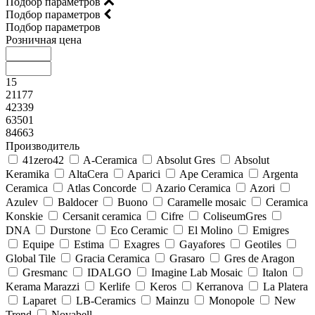
Подбор параметров
Подбор параметров
Подбор параметров
Розничная цена
15
21177
42339
63501
84663
Производитель
41zero42
A-Ceramica
Absolut Gres
Absolut
Keramika
AltaCera
Aparici
Ape Ceramica
Argenta
Ceramica
Atlas Concorde
Azario Ceramica
Azori
Azulev
Baldocer
Buono
Caramelle mosaic
Ceramica
Konskie
Cersanit ceramica
Cifre
ColiseumGres
DNA
Durstone
Eco Ceramic
El Molino
Emigres
Equipe
Estima
Exagres
Gayafores
Geotiles
Global Tile
Gracia Ceramica
Grasaro
Gres de Aragon
Gresmanc
IDALGO
Imagine Lab Mosaic
Italon
Kerama Marazzi
Kerlife
Keros
Kerranova
La Platera
Laparet
LB-Ceramics
Mainzu
Monopole
New
Trend
Novabell