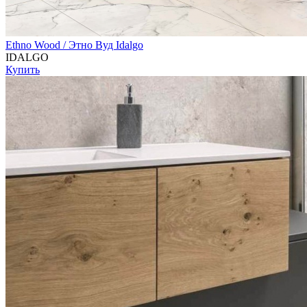
Ethno Wood / Этно Вуд Idalgo
IDALGO
Купить