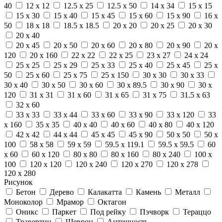
40
12 x 12
12.5 x 25
12.5 x 50
14 x 34
15 x 15
15 x 30
15 x 40
15 x 45
15 x 60
15 x 90
16 x
50
18 x 18
18.5 x 18.5
20 x 20
20 x 25
20 x 30
20 x 40
20 x 45
20 x 50
20 x 60
20 x 80
20 x 90
20 x
120
20 x 160
22 x 22
22 x 25
23 x 27
24 x 24
25 x 25
25 x 29
25 x 33
25 x 40
25 x 45
25 x
50
25 x 60
25 x 75
25 x 150
30 x 30
30 x 33
30 x 40
30 x 50
30 x 60
30 x 89.5
30 x 90
30 x
120
31 x 31
31 x 60
31 x 65
31 x 75
31.5 x 63
32 x 60
33 x 33
33 x 44
33 x 60
33 x 90
33 x 120
33
x 160
35 x 35
40 x 40
40 x 60
40 x 80
40 x 120
42 x 42
44 x 44
45 x 45
45 x 90
50 x 50
50 x
100
58 x 58
59 x 59
59.5 x 119.1
59.5 x 59.5
60
x 60
60 x 120
80 x 80
80 x 160
80 x 240
100 x
100
120 x 120
120 x 240
120 x 270
120 x 278
120 x 280
Рисунок
Бетон
Дерево
Калакатта
Камень
Металл
Моноколор
Мрамор
Октагон
Оникс
Паркет
Под рейку
Пэчворк
Тераццо
Травертин
Шеврон
Античность