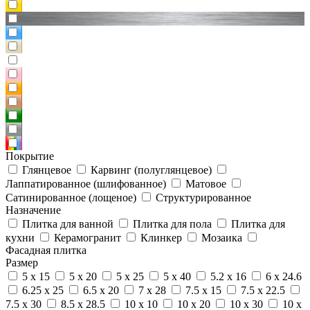
Покрытие
Глянцевое
Карвинг (полуглянцевое)
Лаппатированное (шлифованное)
Матовое
Сатинированное (лощеное)
Структурированное
Назначение
Плитка для ванной
Плитка для пола
Плитка для
кухни
Керамогранит
Клинкер
Мозаика
Фасадная плитка
Размер
5 x 15
5 x 20
5 x 25
5 x 40
5.2 x 16
6 x 24.6
6.25 x 25
6.5 x 20
7 x 28
7.5 x 15
7.5 x 22.5
7.5 x 30
8.5 x 28.5
10 x 10
10 x 20
10 x 30
10 x