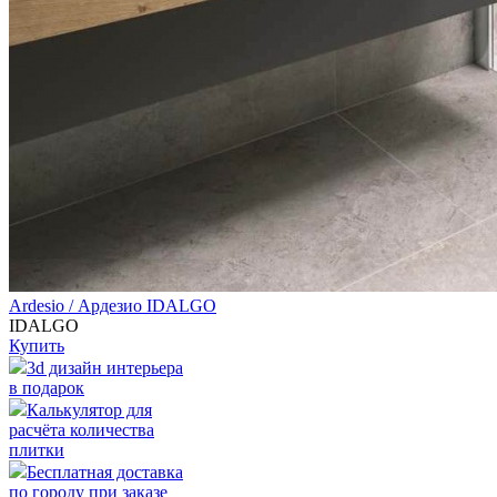
Ardesio / Ардезио IDALGO
IDALGO
Купить
3d дизайн интерьера
в подарок
Калькулятор для
расчёта количества
плитки
Бесплатная доставка
по городу при заказе