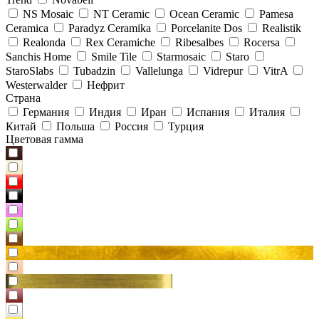
NS Mosaic
NT Ceramic
Ocean Ceramic
Pamesa
Ceramica
Paradyz Сeramika
Porcelanite Dos
Realistik
Realonda
Rex Ceramiche
Ribesalbes
Rocersa
Sanchis Home
Smile Tile
Starmosaic
Staro
StaroSlabs
Tubadzin
Vallelunga
Vidrepur
VitrA
Westerwalder
Нефрит
Страна
Германия
Индия
Иран
Испания
Италия
Китай
Польша
Россия
Турция
Цветовая гамма