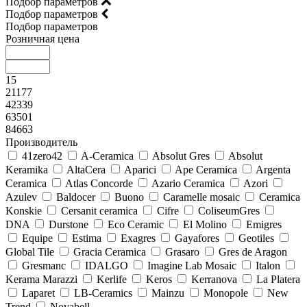
Подбор параметров
Подбор параметров
Подбор параметров
Розничная цена
15
21177
42339
63501
84663
Производитель
41zero42
A-Ceramica
Absolut Gres
Absolut
Keramika
AltaCera
Aparici
Ape Ceramica
Argenta
Ceramica
Atlas Concorde
Azario Ceramica
Azori
Azulev
Baldocer
Buono
Caramelle mosaic
Ceramica
Konskie
Cersanit ceramica
Cifre
ColiseumGres
DNA
Durstone
Eco Ceramic
El Molino
Emigres
Equipe
Estima
Exagres
Gayafores
Geotiles
Global Tile
Gracia Ceramica
Grasaro
Gres de Aragon
Gresmanc
IDALGO
Imagine Lab Mosaic
Italon
Kerama Marazzi
Kerlife
Keros
Kerranova
La Platera
Laparet
LB-Ceramics
Mainzu
Monopole
New
Trend
Novabell