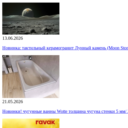
13.06.2026
Новинка: тактильный керамогранит Лунный камень (Moon Ston
21.05.2026
Новинки! чугунные ванны Wotte толщина чугуна стенки 5 мм/ 3