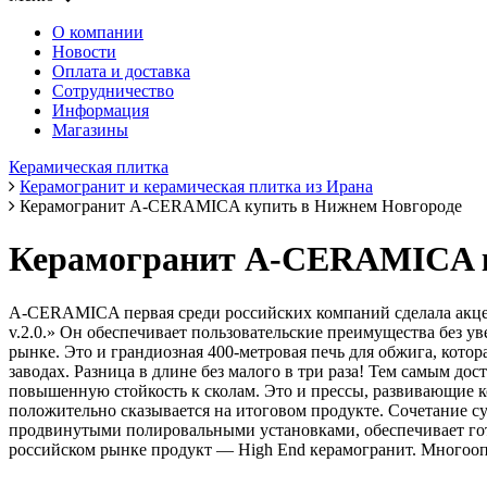
О компании
Новости
Оплата и доставка
Сотрудничество
Информация
Магазины
Керамическая плитка
Керамогранит и керамическая плитка из Ирана
Керамогранит A-CERAMICA купить в Нижнем Новгороде
Керамогранит A-CERAMICA к
A-CERAMICA первая среди российских компаний сделала акцен
v.2.0.» Он обеспечивает пользовательские преимущества без у
рынке. Это и грандиозная 400-метровая печь для обжига, кото
заводах. Разница в длине без малого в три раза! Тем самым д
повышенную стойкость к сколам. Это и прессы, развивающие к
положительно сказывается на итоговом продукте. Сочетание 
продвинутыми полировальными установками, обеспечивает го
российском рынке продукт — High End керамогранит. Многооп