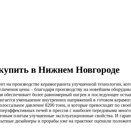
упить в Нижнем Новгороде
т на производстве керамогранита улучшенной технологии, кот
величения цены – благодаря производству на новейшем оборудов
рая обеспечивает более равномерный нагрев и последующее осты
остигается уменьшение внутренних напряжений в готовом керамог
олоссальное давление 8200 тонн, и которые превосходят по свое
суперэффективных печей и прессов с наиболее передовыми мног
товым плитам улучшенные эксплуатационные свойства. И гаран
ытные дизайнеры и прорабы уже на практике оценили положите