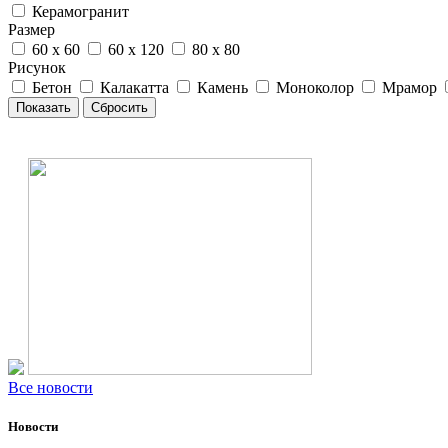
Керамогранит
Размер
60 x 60
60 x 120
80 x 80
Рисунок
Бетон
Калакатта
Камень
Моноколор
Мрамор
Все новости
Новости