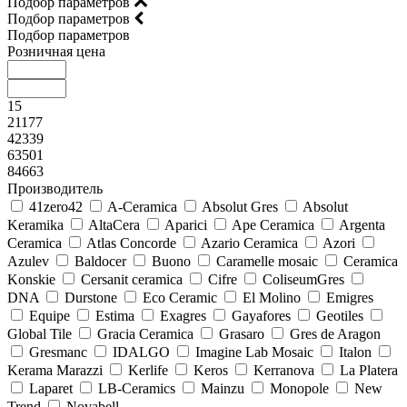
Подбор параметров
Подбор параметров
Подбор параметров
Розничная цена
15
21177
42339
63501
84663
Производитель
41zero42
A-Ceramica
Absolut Gres
Absolut
Keramika
AltaCera
Aparici
Ape Ceramica
Argenta
Ceramica
Atlas Concorde
Azario Ceramica
Azori
Azulev
Baldocer
Buono
Caramelle mosaic
Ceramica
Konskie
Cersanit ceramica
Cifre
ColiseumGres
DNA
Durstone
Eco Ceramic
El Molino
Emigres
Equipe
Estima
Exagres
Gayafores
Geotiles
Global Tile
Gracia Ceramica
Grasaro
Gres de Aragon
Gresmanc
IDALGO
Imagine Lab Mosaic
Italon
Kerama Marazzi
Kerlife
Keros
Kerranova
La Platera
Laparet
LB-Ceramics
Mainzu
Monopole
New
Trend
Novabell