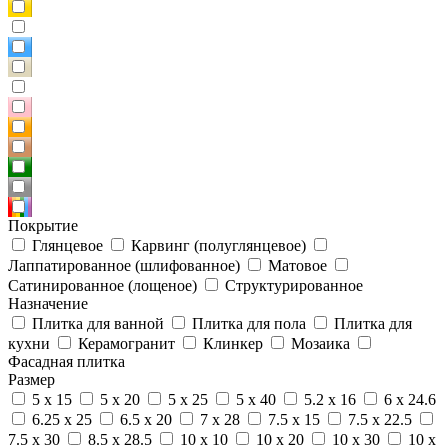
Покрытие
Глянцевое
Карвинг (полуглянцевое)
Лаппатированное (шлифованное)
Матовое
Сатинированное (лощеное)
Структурированное
Назначение
Плитка для ванной
Плитка для пола
Плитка для
кухни
Керамогранит
Клинкер
Мозаика
Фасадная плитка
Размер
5 x 15
5 x 20
5 x 25
5 x 40
5.2 x 16
6 x 24.6
6.25 x 25
6.5 x 20
7 x 28
7.5 x 15
7.5 x 22.5
7.5 x 30
8.5 x 28.5
10 x 10
10 x 20
10 x 30
10 x