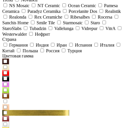
NS Mosaic
NT Ceramic
Ocean Ceramic
Pamesa
Ceramica
Paradyz Сeramika
Porcelanite Dos
Realistik
Realonda
Rex Ceramiche
Ribesalbes
Rocersa
Sanchis Home
Smile Tile
Starmosaic
Staro
StaroSlabs
Tubadzin
Vallelunga
Vidrepur
VitrA
Westerwalder
Нефрит
Страна
Германия
Индия
Иран
Испания
Италия
Китай
Польша
Россия
Турция
Цветовая гамма