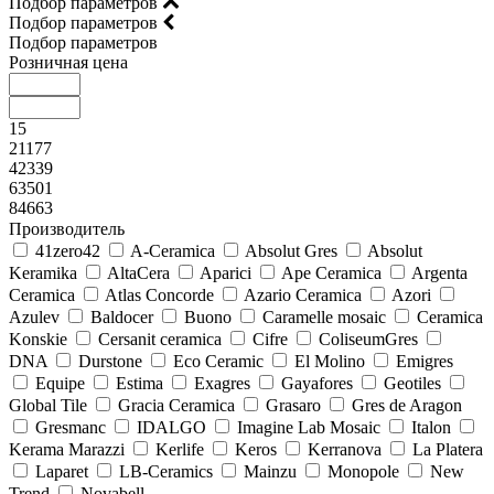
Подбор параметров
Подбор параметров
Подбор параметров
Розничная цена
15
21177
42339
63501
84663
Производитель
41zero42
A-Ceramica
Absolut Gres
Absolut
Keramika
AltaCera
Aparici
Ape Ceramica
Argenta
Ceramica
Atlas Concorde
Azario Ceramica
Azori
Azulev
Baldocer
Buono
Caramelle mosaic
Ceramica
Konskie
Cersanit ceramica
Cifre
ColiseumGres
DNA
Durstone
Eco Ceramic
El Molino
Emigres
Equipe
Estima
Exagres
Gayafores
Geotiles
Global Tile
Gracia Ceramica
Grasaro
Gres de Aragon
Gresmanc
IDALGO
Imagine Lab Mosaic
Italon
Kerama Marazzi
Kerlife
Keros
Kerranova
La Platera
Laparet
LB-Ceramics
Mainzu
Monopole
New
Trend
Novabell