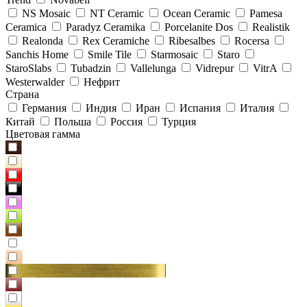
NS Mosaic
NT Ceramic
Ocean Ceramic
Pamesa
Ceramica
Paradyz Сeramika
Porcelanite Dos
Realistik
Realonda
Rex Ceramiche
Ribesalbes
Rocersa
Sanchis Home
Smile Tile
Starmosaic
Staro
StaroSlabs
Tubadzin
Vallelunga
Vidrepur
VitrA
Westerwalder
Нефрит
Страна
Германия
Индия
Иран
Испания
Италия
Китай
Польша
Россия
Турция
Цветовая гамма