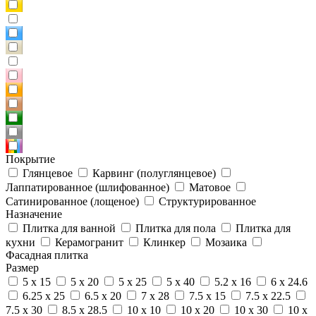
Покрытие
Глянцевое
Карвинг (полуглянцевое)
Лаппатированное (шлифованное)
Матовое
Сатинированное (лощеное)
Структурированное
Назначение
Плитка для ванной
Плитка для пола
Плитка для
кухни
Керамогранит
Клинкер
Мозаика
Фасадная плитка
Размер
5 x 15
5 x 20
5 x 25
5 x 40
5.2 x 16
6 x 24.6
6.25 x 25
6.5 x 20
7 x 28
7.5 x 15
7.5 x 22.5
7.5 x 30
8.5 x 28.5
10 x 10
10 x 20
10 x 30
10 x