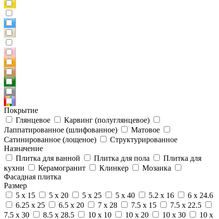
Покрытие
Глянцевое
Карвинг (полуглянцевое)
Лаппатированное (шлифованное)
Матовое
Сатинированное (лощеное)
Структурированное
Назначение
Плитка для ванной
Плитка для пола
Плитка для
кухни
Керамогранит
Клинкер
Мозаика
Фасадная плитка
Размер
5 x 15
5 x 20
5 x 25
5 x 40
5.2 x 16
6 x 24.6
6.25 x 25
6.5 x 20
7 x 28
7.5 x 15
7.5 x 22.5
7.5 x 30
8.5 x 28.5
10 x 10
10 x 20
10 x 30
10 x