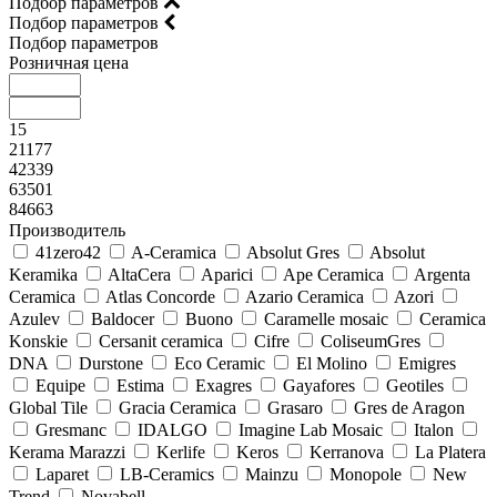
Подбор параметров
Подбор параметров
Подбор параметров
Розничная цена
15
21177
42339
63501
84663
Производитель
41zero42
A-Ceramica
Absolut Gres
Absolut
Keramika
AltaCera
Aparici
Ape Ceramica
Argenta
Ceramica
Atlas Concorde
Azario Ceramica
Azori
Azulev
Baldocer
Buono
Caramelle mosaic
Ceramica
Konskie
Cersanit ceramica
Cifre
ColiseumGres
DNA
Durstone
Eco Ceramic
El Molino
Emigres
Equipe
Estima
Exagres
Gayafores
Geotiles
Global Tile
Gracia Ceramica
Grasaro
Gres de Aragon
Gresmanc
IDALGO
Imagine Lab Mosaic
Italon
Kerama Marazzi
Kerlife
Keros
Kerranova
La Platera
Laparet
LB-Ceramics
Mainzu
Monopole
New
Trend
Novabell