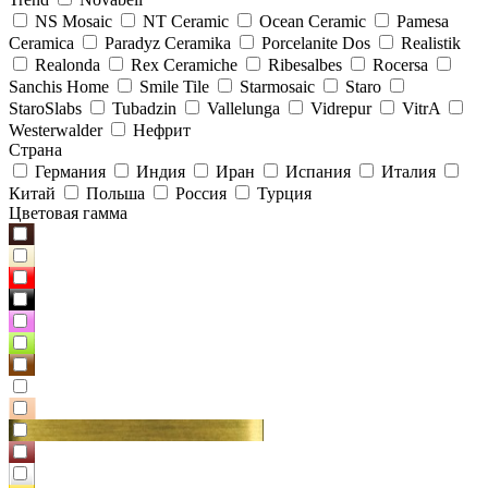
NS Mosaic
NT Ceramic
Ocean Ceramic
Pamesa
Ceramica
Paradyz Сeramika
Porcelanite Dos
Realistik
Realonda
Rex Ceramiche
Ribesalbes
Rocersa
Sanchis Home
Smile Tile
Starmosaic
Staro
StaroSlabs
Tubadzin
Vallelunga
Vidrepur
VitrA
Westerwalder
Нефрит
Страна
Германия
Индия
Иран
Испания
Италия
Китай
Польша
Россия
Турция
Цветовая гамма