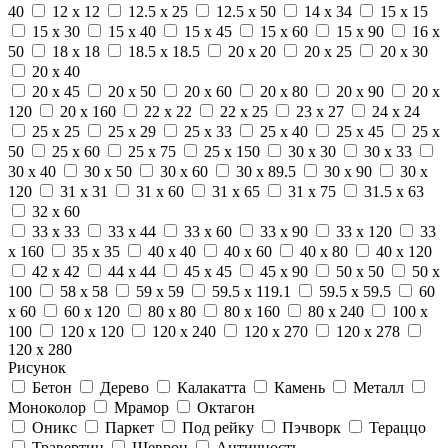
40
12 x 12
12.5 x 25
12.5 x 50
14 x 34
15 x 15
15 x 30
15 x 40
15 x 45
15 x 60
15 x 90
16 x
50
18 x 18
18.5 x 18.5
20 x 20
20 x 25
20 x 30
20 x 40
20 x 45
20 x 50
20 x 60
20 x 80
20 x 90
20 x
120
20 x 160
22 x 22
22 x 25
23 x 27
24 x 24
25 x 25
25 x 29
25 x 33
25 x 40
25 x 45
25 x
50
25 x 60
25 x 75
25 x 150
30 x 30
30 x 33
30 x 40
30 x 50
30 x 60
30 x 89.5
30 x 90
30 x
120
31 x 31
31 x 60
31 x 65
31 x 75
31.5 x 63
32 x 60
33 x 33
33 x 44
33 x 60
33 x 90
33 x 120
33
x 160
35 x 35
40 x 40
40 x 60
40 x 80
40 x 120
42 x 42
44 x 44
45 x 45
45 x 90
50 x 50
50 x
100
58 x 58
59 x 59
59.5 x 119.1
59.5 x 59.5
60
x 60
60 x 120
80 x 80
80 x 160
80 x 240
100 x
100
120 x 120
120 x 240
120 x 270
120 x 278
120 x 280
Рисунок
Бетон
Дерево
Калакатта
Камень
Металл
Моноколор
Мрамор
Октагон
Оникс
Паркет
Под рейку
Пэчворк
Тераццо
Травертин
Шеврон
Античность