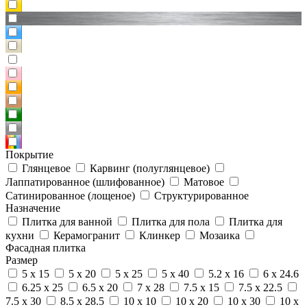
Покрытие
Глянцевое
Карвинг (полуглянцевое)
Лаппатированное (шлифованное)
Матовое
Сатинированное (лощеное)
Структурированное
Назначение
Плитка для ванной
Плитка для пола
Плитка для
кухни
Керамогранит
Клинкер
Мозаика
Фасадная плитка
Размер
5 x 15
5 x 20
5 x 25
5 x 40
5.2 x 16
6 x 24.6
6.25 x 25
6.5 x 20
7 x 28
7.5 x 15
7.5 x 22.5
7.5 x 30
8.5 x 28.5
10 x 10
10 x 20
10 x 30
10 x