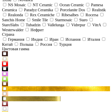
NS Mosaic
NT Ceramic
Ocean Ceramic
Pamesa
Ceramica
Paradyz Сeramika
Porcelanite Dos
Realistik
Realonda
Rex Ceramiche
Ribesalbes
Rocersa
Sanchis Home
Smile Tile
Starmosaic
Staro
StaroSlabs
Tubadzin
Vallelunga
Vidrepur
VitrA
Westerwalder
Нефрит
Страна
Германия
Индия
Иран
Испания
Италия
Китай
Польша
Россия
Турция
Цветовая гамма