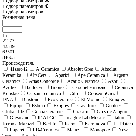
Подбор параметров
Подбор параметров
Подбор параметров
Розничная цена
15
21177
42339
63501
84663
Производитель
41zero42
A-Ceramica
Absolut Gres
Absolut
Keramika
AltaCera
Aparici
Ape Ceramica
Argenta
Ceramica
Atlas Concorde
Azario Ceramica
Azori
Azulev
Baldocer
Buono
Caramelle mosaic
Ceramica
Konskie
Cersanit ceramica
Cifre
ColiseumGres
DNA
Durstone
Eco Ceramic
El Molino
Emigres
Equipe
Estima
Exagres
Gayafores
Geotiles
Global Tile
Gracia Ceramica
Grasaro
Gres de Aragon
Gresmanc
IDALGO
Imagine Lab Mosaic
Italon
Kerama Marazzi
Kerlife
Keros
Kerranova
La Platera
Laparet
LB-Ceramics
Mainzu
Monopole
New
Trend
Novabell