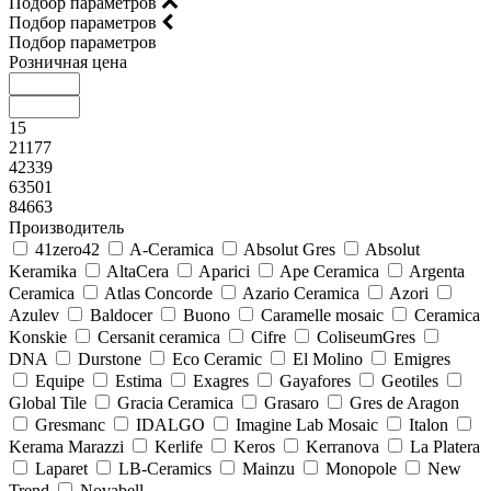
Подбор параметров
Подбор параметров
Подбор параметров
Розничная цена
15
21177
42339
63501
84663
Производитель
41zero42
A-Ceramica
Absolut Gres
Absolut
Keramika
AltaCera
Aparici
Ape Ceramica
Argenta
Ceramica
Atlas Concorde
Azario Ceramica
Azori
Azulev
Baldocer
Buono
Caramelle mosaic
Ceramica
Konskie
Cersanit ceramica
Cifre
ColiseumGres
DNA
Durstone
Eco Ceramic
El Molino
Emigres
Equipe
Estima
Exagres
Gayafores
Geotiles
Global Tile
Gracia Ceramica
Grasaro
Gres de Aragon
Gresmanc
IDALGO
Imagine Lab Mosaic
Italon
Kerama Marazzi
Kerlife
Keros
Kerranova
La Platera
Laparet
LB-Ceramics
Mainzu
Monopole
New
Trend
Novabell