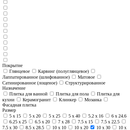
Покрытие
Глянцевое
Карвинг (полуглянцевое)
Лаппатированное (шлифованное)
Матовое
Сатинированное (лощеное)
Структурированное
Назначение
Плитка для ванной
Плитка для пола
Плитка для
кухни
Керамогранит
Клинкер
Мозаика
Фасадная плитка
Размер
5 x 15
5 x 20
5 x 25
5 x 40
5.2 x 16
6 x 24.6
6.25 x 25
6.5 x 20
7 x 28
7.5 x 15
7.5 x 22.5
7.5 x 30
8.5 x 28.5
10 x 10
10 x 20
10 x 30
10 x