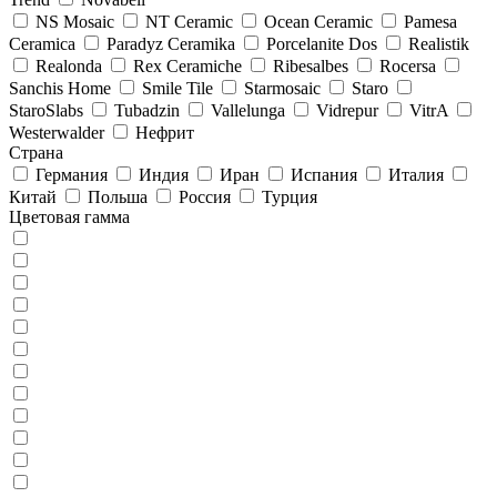
NS Mosaic
NT Ceramic
Ocean Ceramic
Pamesa
Ceramica
Paradyz Сeramika
Porcelanite Dos
Realistik
Realonda
Rex Ceramiche
Ribesalbes
Rocersa
Sanchis Home
Smile Tile
Starmosaic
Staro
StaroSlabs
Tubadzin
Vallelunga
Vidrepur
VitrA
Westerwalder
Нефрит
Страна
Германия
Индия
Иран
Испания
Италия
Китай
Польша
Россия
Турция
Цветовая гамма