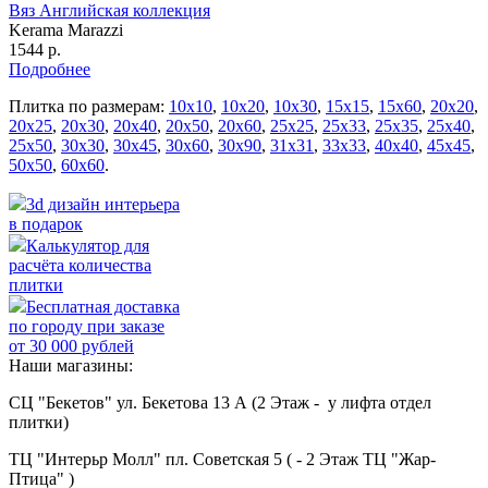
Вяз Английская коллекция
Kerama Marazzi
1544 р.
Подробнее
Плитка по размерам:
10х10
,
10х20
,
10х30
,
15х15
,
15х60
,
20х20
,
20х25
,
20х30
,
20х40
,
20х50
,
20х60
,
25х25
,
25х33
,
25х35
,
25х40
,
25х50
,
30х30
,
30х45
,
30х60
,
30х90
,
31х31
,
33х33
,
40х40
,
45х45
,
50х50
,
60х60
.
3d дизайн интерьера
в подарок
Калькулятор для
расчёта количества
плитки
Бесплатная доставка
по городу при заказе
от 30 000 рублей
Наши магазины:
СЦ "Бекетов" ул. Бекетова 13 А (2 Этаж - у лифта отдел
плитки)
ТЦ "Интерьр Молл" пл. Советская 5 ( - 2 Этаж ТЦ "Жар-
Птица" )