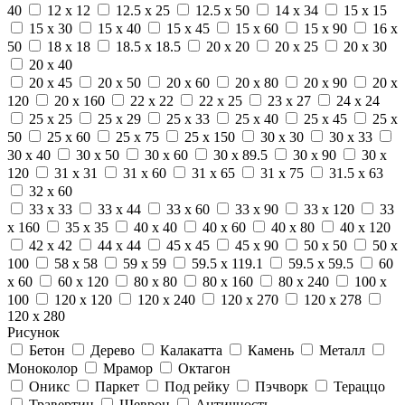
40
12 x 12
12.5 x 25
12.5 x 50
14 x 34
15 x 15
15 x 30
15 x 40
15 x 45
15 x 60
15 x 90
16 x
50
18 x 18
18.5 x 18.5
20 x 20
20 x 25
20 x 30
20 x 40
20 x 45
20 x 50
20 x 60
20 x 80
20 x 90
20 x
120
20 x 160
22 x 22
22 x 25
23 x 27
24 x 24
25 x 25
25 x 29
25 x 33
25 x 40
25 x 45
25 x
50
25 x 60
25 x 75
25 x 150
30 x 30
30 x 33
30 x 40
30 x 50
30 x 60
30 x 89.5
30 x 90
30 x
120
31 x 31
31 x 60
31 x 65
31 x 75
31.5 x 63
32 x 60
33 x 33
33 x 44
33 x 60
33 x 90
33 x 120
33
x 160
35 x 35
40 x 40
40 x 60
40 x 80
40 x 120
42 x 42
44 x 44
45 x 45
45 x 90
50 x 50
50 x
100
58 x 58
59 x 59
59.5 x 119.1
59.5 x 59.5
60
x 60
60 x 120
80 x 80
80 x 160
80 x 240
100 x
100
120 x 120
120 x 240
120 x 270
120 x 278
120 x 280
Рисунок
Бетон
Дерево
Калакатта
Камень
Металл
Моноколор
Мрамор
Октагон
Оникс
Паркет
Под рейку
Пэчворк
Тераццо
Травертин
Шеврон
Античность