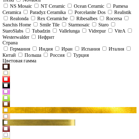
NS Mosaic
NT Ceramic
Ocean Ceramic
Pamesa
Ceramica
Paradyz Сeramika
Porcelanite Dos
Realistik
Realonda
Rex Ceramiche
Ribesalbes
Rocersa
Sanchis Home
Smile Tile
Starmosaic
Staro
StaroSlabs
Tubadzin
Vallelunga
Vidrepur
VitrA
Westerwalder
Нефрит
Страна
Германия
Индия
Иран
Испания
Италия
Китай
Польша
Россия
Турция
Цветовая гамма