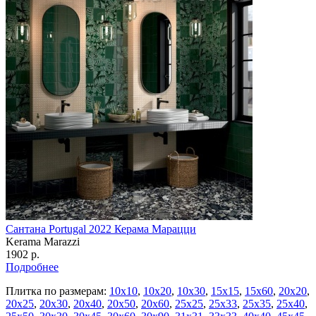
Сантана Portugal 2022 Керама Марацци
Kerama Marazzi
1902 р.
Подробнее
Плитка по размерам:
10х10
,
10х20
,
10х30
,
15х15
,
15х60
,
20х20
,
20х25
,
20х30
,
20х40
,
20х50
,
20х60
,
25х25
,
25х33
,
25х35
,
25х40
,