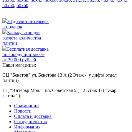
25х50
,
30х30
,
30х45
,
30х60
,
30х90
,
31х31
,
33х33
,
40х40
,
45х45
,
50х50
,
60х60
.
3d дизайн интерьера
в подарок
Калькулятор для
расчёта количества
плитки
Бесплатная доставка
по городу при заказе
от 30 000 рублей
Наши магазины:
СЦ "Бекетов" ул. Бекетова 13 А (2 Этаж - у лифта отдел
плитки)
ТЦ "Интерьр Молл" пл. Советская 5 ( - 2 Этаж ТЦ "Жар-
Птица" )
О компании
Новости
Оплата и доставка
Сотрудничество
Информация