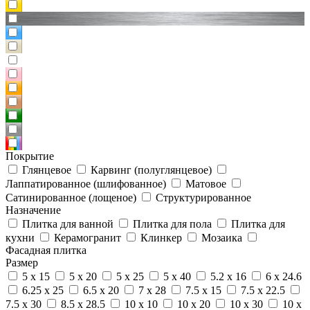
Покрытие
Глянцевое
Карвинг (полуглянцевое)
Лаппатированное (шлифованное)
Матовое
Сатинированное (лощеное)
Структурированное
Назначение
Плитка для ванной
Плитка для пола
Плитка для
кухни
Керамогранит
Клинкер
Мозаика
Фасадная плитка
Размер
5 x 15
5 x 20
5 x 25
5 x 40
5.2 x 16
6 x 24.6
6.25 x 25
6.5 x 20
7 x 28
7.5 x 15
7.5 x 22.5
7.5 x 30
8.5 x 28.5
10 x 10
10 x 20
10 x 30
10 x