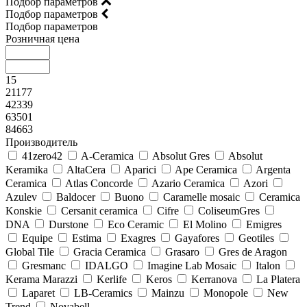
Подбор параметров
Подбор параметров
Подбор параметров
Розничная цена
15
21177
42339
63501
84663
Производитель
41zero42
A-Ceramica
Absolut Gres
Absolut
Keramika
AltaCera
Aparici
Ape Ceramica
Argenta
Ceramica
Atlas Concorde
Azario Ceramica
Azori
Azulev
Baldocer
Buono
Caramelle mosaic
Ceramica
Konskie
Cersanit ceramica
Cifre
ColiseumGres
DNA
Durstone
Eco Ceramic
El Molino
Emigres
Equipe
Estima
Exagres
Gayafores
Geotiles
Global Tile
Gracia Ceramica
Grasaro
Gres de Aragon
Gresmanc
IDALGO
Imagine Lab Mosaic
Italon
Kerama Marazzi
Kerlife
Keros
Kerranova
La Platera
Laparet
LB-Ceramics
Mainzu
Monopole
New
Trend
Novabell