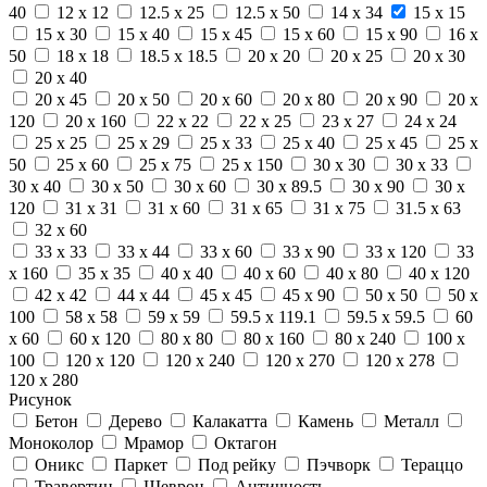
40
12 x 12
12.5 x 25
12.5 x 50
14 x 34
15 x 15
15 x 30
15 x 40
15 x 45
15 x 60
15 x 90
16 x
50
18 x 18
18.5 x 18.5
20 x 20
20 x 25
20 x 30
20 x 40
20 x 45
20 x 50
20 x 60
20 x 80
20 x 90
20 x
120
20 x 160
22 x 22
22 x 25
23 x 27
24 x 24
25 x 25
25 x 29
25 x 33
25 x 40
25 x 45
25 x
50
25 x 60
25 x 75
25 x 150
30 x 30
30 x 33
30 x 40
30 x 50
30 x 60
30 x 89.5
30 x 90
30 x
120
31 x 31
31 x 60
31 x 65
31 x 75
31.5 x 63
32 x 60
33 x 33
33 x 44
33 x 60
33 x 90
33 x 120
33
x 160
35 x 35
40 x 40
40 x 60
40 x 80
40 x 120
42 x 42
44 x 44
45 x 45
45 x 90
50 x 50
50 x
100
58 x 58
59 x 59
59.5 x 119.1
59.5 x 59.5
60
x 60
60 x 120
80 x 80
80 x 160
80 x 240
100 x
100
120 x 120
120 x 240
120 x 270
120 x 278
120 x 280
Рисунок
Бетон
Дерево
Калакатта
Камень
Металл
Моноколор
Мрамор
Октагон
Оникс
Паркет
Под рейку
Пэчворк
Тераццо
Травертин
Шеврон
Античность