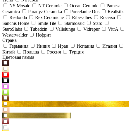
NS Mosaic
NT Ceramic
Ocean Ceramic
Pamesa
Ceramica
Paradyz Сeramika
Porcelanite Dos
Realistik
Realonda
Rex Ceramiche
Ribesalbes
Rocersa
Sanchis Home
Smile Tile
Starmosaic
Staro
StaroSlabs
Tubadzin
Vallelunga
Vidrepur
VitrA
Westerwalder
Нефрит
Страна
Германия
Индия
Иран
Испания
Италия
Китай
Польша
Россия
Турция
Цветовая гамма