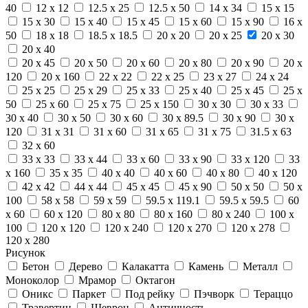
40
12 x 12
12.5 x 25
12.5 x 50
14 x 34
15 x 15
15 x 30
15 x 40
15 x 45
15 x 60
15 x 90
16 x
50
18 x 18
18.5 x 18.5
20 x 20
20 x 25
20 x 30
20 x 40
20 x 45
20 x 50
20 x 60
20 x 80
20 x 90
20 x
120
20 x 160
22 x 22
22 x 25
23 x 27
24 x 24
25 x 25
25 x 29
25 x 33
25 x 40
25 x 45
25 x
50
25 x 60
25 x 75
25 x 150
30 x 30
30 x 33
30 x 40
30 x 50
30 x 60
30 x 89.5
30 x 90
30 x
120
31 x 31
31 x 60
31 x 65
31 x 75
31.5 x 63
32 x 60
33 x 33
33 x 44
33 x 60
33 x 90
33 x 120
33
x 160
35 x 35
40 x 40
40 x 60
40 x 80
40 x 120
42 x 42
44 x 44
45 x 45
45 x 90
50 x 50
50 x
100
58 x 58
59 x 59
59.5 x 119.1
59.5 x 59.5
60
x 60
60 x 120
80 x 80
80 x 160
80 x 240
100 x
100
120 x 120
120 x 240
120 x 270
120 x 278
120 x 280
Рисунок
Бетон
Дерево
Калакатта
Камень
Металл
Моноколор
Мрамор
Октагон
Оникс
Паркет
Под рейку
Пэчворк
Тераццо
Травертин
Шеврон
Античность