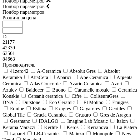
Подбор параметров
Подбор параметров
Подбор параметров
Розничная цена
15
21177
42339
63501
84663
Производитель
41zero42
A-Ceramica
Absolut Gres
Absolut
Keramika
AltaCera
Aparici
Ape Ceramica
Argenta
Ceramica
Atlas Concorde
Azario Ceramica
Azori
Azulev
Baldocer
Buono
Caramelle mosaic
Ceramica
Konskie
Cersanit ceramica
Cifre
ColiseumGres
DNA
Durstone
Eco Ceramic
El Molino
Emigres
Equipe
Estima
Exagres
Gayafores
Geotiles
Global Tile
Gracia Ceramica
Grasaro
Gres de Aragon
Gresmanc
IDALGO
Imagine Lab Mosaic
Italon
Kerama Marazzi
Kerlife
Keros
Kerranova
La Platera
Laparet
LB-Ceramics
Mainzu
Monopole
New
Trend
Novabell