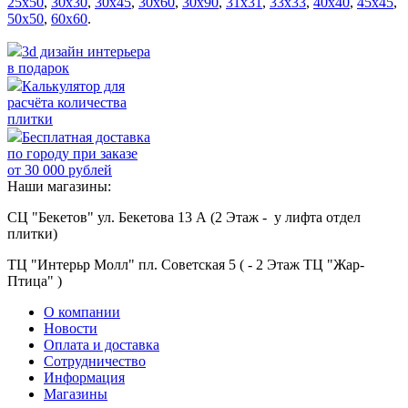
25х50
,
30х30
,
30х45
,
30х60
,
30х90
,
31х31
,
33х33
,
40х40
,
45х45
,
50х50
,
60х60
.
3d дизайн интерьера
в подарок
Калькулятор для
расчёта количества
плитки
Бесплатная доставка
по городу при заказе
от 30 000 рублей
Наши магазины:
СЦ "Бекетов" ул. Бекетова 13 А (2 Этаж - у лифта отдел
плитки)
ТЦ "Интерьр Молл" пл. Советская 5 ( - 2 Этаж ТЦ "Жар-
Птица" )
О компании
Новости
Оплата и доставка
Сотрудничество
Информация
Магазины