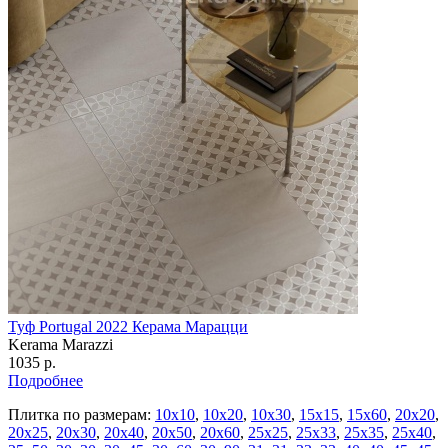
Туф Portugal 2022 Керама Марацци
Kerama Marazzi
1035 р.
Подробнее
Плитка по размерам:
10х10
,
10х20
,
10х30
,
15х15
,
15х60
,
20х20
,
20х25
,
20х30
,
20х40
,
20х50
,
20х60
,
25х25
,
25х33
,
25х35
,
25х40
,