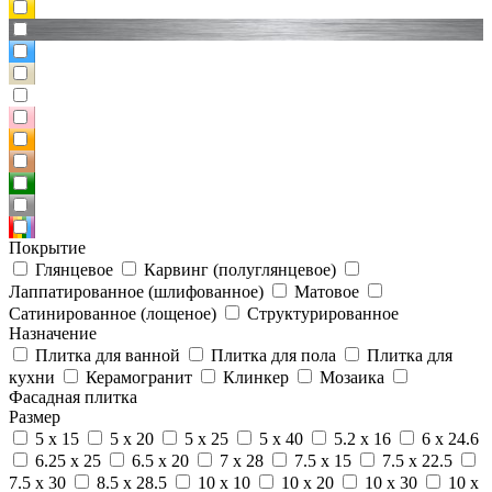
Покрытие
Глянцевое
Карвинг (полуглянцевое)
Лаппатированное (шлифованное)
Матовое
Сатинированное (лощеное)
Структурированное
Назначение
Плитка для ванной
Плитка для пола
Плитка для
кухни
Керамогранит
Клинкер
Мозаика
Фасадная плитка
Размер
5 x 15
5 x 20
5 x 25
5 x 40
5.2 x 16
6 x 24.6
6.25 x 25
6.5 x 20
7 x 28
7.5 x 15
7.5 x 22.5
7.5 x 30
8.5 x 28.5
10 x 10
10 x 20
10 x 30
10 x