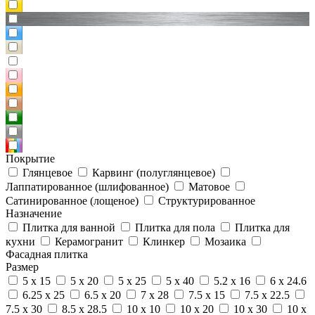
Покрытие
Глянцевое
Карвинг (полуглянцевое)
Лаппатированное (шлифованное)
Матовое
Сатинированное (лощеное)
Структурированное
Назначение
Плитка для ванной
Плитка для пола
Плитка для
кухни
Керамогранит
Клинкер
Мозаика
Фасадная плитка
Размер
5 x 15
5 x 20
5 x 25
5 x 40
5.2 x 16
6 x 24.6
6.25 x 25
6.5 x 20
7 x 28
7.5 x 15
7.5 x 22.5
7.5 x 30
8.5 x 28.5
10 x 10
10 x 20
10 x 30
10 x