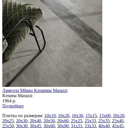
Ламелла Milano Keramma Marazzi
Kerama Marazzi
1964 р.
Подробнее
Плитка по размерам:
10х10
,
10х20
,
10х30
,
15х15
,
15х60
,
20х20
,
20х25
,
20х30
,
20х40
,
20х50
,
20х60
,
25х25
,
25х33
,
25х35
,
25х40
,
25х50
,
30х30
,
30х45
,
30х60
,
30х90
,
31х31
,
33х33
,
40х40
,
45х45
,