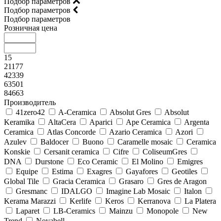
Подбор параметров
Подбор параметров
Подбор параметров
Розничная цена
15
21177
42339
63501
84663
Производитель
41zero42
A-Ceramica
Absolut Gres
Absolut
Keramika
AltaCera
Aparici
Ape Ceramica
Argenta
Ceramica
Atlas Concorde
Azario Ceramica
Azori
Azulev
Baldocer
Buono
Caramelle mosaic
Ceramica
Konskie
Cersanit ceramica
Cifre
ColiseumGres
DNA
Durstone
Eco Ceramic
El Molino
Emigres
Equipe
Estima
Exagres
Gayafores
Geotiles
Global Tile
Gracia Ceramica
Grasaro
Gres de Aragon
Gresmanc
IDALGO
Imagine Lab Mosaic
Italon
Kerama Marazzi
Kerlife
Keros
Kerranova
La Platera
Laparet
LB-Ceramics
Mainzu
Monopole
New
Trend
Novabell