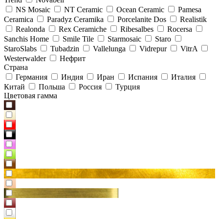
NS Mosaic
NT Ceramic
Ocean Ceramic
Pamesa
Ceramica
Paradyz Сeramika
Porcelanite Dos
Realistik
Realonda
Rex Ceramiche
Ribesalbes
Rocersa
Sanchis Home
Smile Tile
Starmosaic
Staro
StaroSlabs
Tubadzin
Vallelunga
Vidrepur
VitrA
Westerwalder
Нефрит
Страна
Германия
Индия
Иран
Испания
Италия
Китай
Польша
Россия
Турция
Цветовая гамма