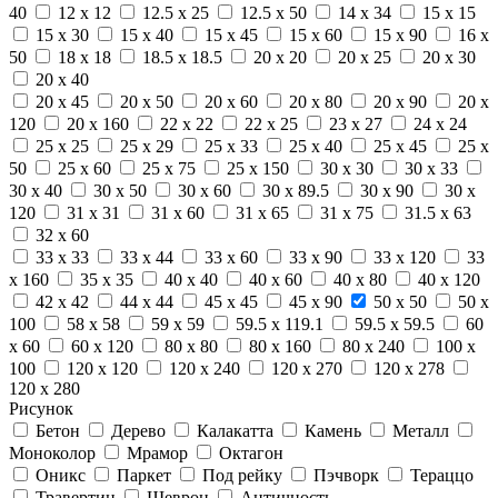
40
12 x 12
12.5 x 25
12.5 x 50
14 x 34
15 x 15
15 x 30
15 x 40
15 x 45
15 x 60
15 x 90
16 x
50
18 x 18
18.5 x 18.5
20 x 20
20 x 25
20 x 30
20 x 40
20 x 45
20 x 50
20 x 60
20 x 80
20 x 90
20 x
120
20 x 160
22 x 22
22 x 25
23 x 27
24 x 24
25 x 25
25 x 29
25 x 33
25 x 40
25 x 45
25 x
50
25 x 60
25 x 75
25 x 150
30 x 30
30 x 33
30 x 40
30 x 50
30 x 60
30 x 89.5
30 x 90
30 x
120
31 x 31
31 x 60
31 x 65
31 x 75
31.5 x 63
32 x 60
33 x 33
33 x 44
33 x 60
33 x 90
33 x 120
33
x 160
35 x 35
40 x 40
40 x 60
40 x 80
40 x 120
42 x 42
44 x 44
45 x 45
45 x 90
50 x 50
50 x
100
58 x 58
59 x 59
59.5 x 119.1
59.5 x 59.5
60
x 60
60 x 120
80 x 80
80 x 160
80 x 240
100 x
100
120 x 120
120 x 240
120 x 270
120 x 278
120 x 280
Рисунок
Бетон
Дерево
Калакатта
Камень
Металл
Моноколор
Мрамор
Октагон
Оникс
Паркет
Под рейку
Пэчворк
Тераццо
Травертин
Шеврон
Античность