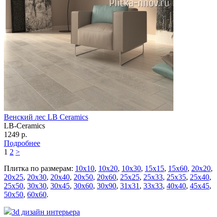
Венский лес LB Ceramics
LB-Ceramics
1249 р.
Подробнее
1
2
>
Плитка по размерам:
10х10
,
10х20
,
10х30
,
15х15
,
15х60
,
20х20
,
20х25
,
20х30
,
20х40
,
20х50
,
20х60
,
25х25
,
25х33
,
25х35
,
25х40
,
25х50
,
30х30
,
30х45
,
30х60
,
30х90
,
31х31
,
33х33
,
40х40
,
45х45
,
50х50
,
60х60
.
3d дизайн интерьера