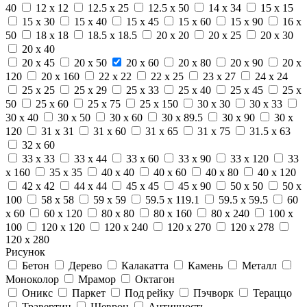
40
12 x 12
12.5 x 25
12.5 x 50
14 x 34
15 x 15
15 x 30
15 x 40
15 x 45
15 x 60
15 x 90
16 x
50
18 x 18
18.5 x 18.5
20 x 20
20 x 25
20 x 30
20 x 40
20 x 45
20 x 50
20 x 60
20 x 80
20 x 90
20 x
120
20 x 160
22 x 22
22 x 25
23 x 27
24 x 24
25 x 25
25 x 29
25 x 33
25 x 40
25 x 45
25 x
50
25 x 60
25 x 75
25 x 150
30 x 30
30 x 33
30 x 40
30 x 50
30 x 60
30 x 89.5
30 x 90
30 x
120
31 x 31
31 x 60
31 x 65
31 x 75
31.5 x 63
32 x 60
33 x 33
33 x 44
33 x 60
33 x 90
33 x 120
33
x 160
35 x 35
40 x 40
40 x 60
40 x 80
40 x 120
42 x 42
44 x 44
45 x 45
45 x 90
50 x 50
50 x
100
58 x 58
59 x 59
59.5 x 119.1
59.5 x 59.5
60
x 60
60 x 120
80 x 80
80 x 160
80 x 240
100 x
100
120 x 120
120 x 240
120 x 270
120 x 278
120 x 280
Рисунок
Бетон
Дерево
Калакатта
Камень
Металл
Моноколор
Мрамор
Октагон
Оникс
Паркет
Под рейку
Пэчворк
Тераццо
Травертин
Шеврон
Античность