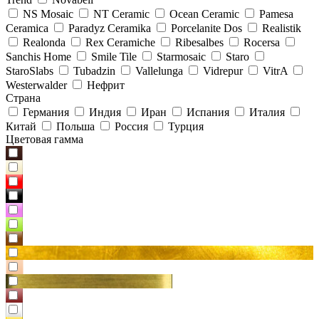
NS Mosaic
NT Ceramic
Ocean Ceramic
Pamesa
Ceramica
Paradyz Сeramika
Porcelanite Dos
Realistik
Realonda
Rex Ceramiche
Ribesalbes
Rocersa
Sanchis Home
Smile Tile
Starmosaic
Staro
StaroSlabs
Tubadzin
Vallelunga
Vidrepur
VitrA
Westerwalder
Нефрит
Страна
Германия
Индия
Иран
Испания
Италия
Китай
Польша
Россия
Турция
Цветовая гамма