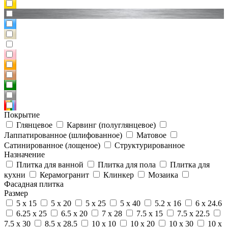
Покрытие
Глянцевое
Карвинг (полуглянцевое)
Лаппатированное (шлифованное)
Матовое
Сатинированное (лощеное)
Структурированное
Назначение
Плитка для ванной
Плитка для пола
Плитка для
кухни
Керамогранит
Клинкер
Мозаика
Фасадная плитка
Размер
5 x 15
5 x 20
5 x 25
5 x 40
5.2 x 16
6 x 24.6
6.25 x 25
6.5 x 20
7 x 28
7.5 x 15
7.5 x 22.5
7.5 x 30
8.5 x 28.5
10 x 10
10 x 20
10 x 30
10 x