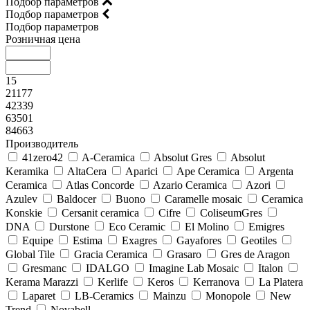
Подбор параметров
Подбор параметров
Подбор параметров
Розничная цена
15
21177
42339
63501
84663
Производитель
41zero42
A-Ceramica
Absolut Gres
Absolut
Keramika
AltaCera
Aparici
Ape Ceramica
Argenta
Ceramica
Atlas Concorde
Azario Ceramica
Azori
Azulev
Baldocer
Buono
Caramelle mosaic
Ceramica
Konskie
Cersanit ceramica
Cifre
ColiseumGres
DNA
Durstone
Eco Ceramic
El Molino
Emigres
Equipe
Estima
Exagres
Gayafores
Geotiles
Global Tile
Gracia Ceramica
Grasaro
Gres de Aragon
Gresmanc
IDALGO
Imagine Lab Mosaic
Italon
Kerama Marazzi
Kerlife
Keros
Kerranova
La Platera
Laparet
LB-Ceramics
Mainzu
Monopole
New
Trend
Novabell