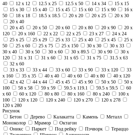
40
12 x 12
12.5 x 25
12.5 x 50
14 x 34
15 x 15
15 x 30
15 x 40
15 x 45
15 x 60
15 x 90
16 x
50
18 x 18
18.5 x 18.5
20 x 20
20 x 25
20 x 30
20 x 40
20 x 45
20 x 50
20 x 60
20 x 80
20 x 90
20 x
120
20 x 160
22 x 22
22 x 25
23 x 27
24 x 24
25 x 25
25 x 29
25 x 33
25 x 40
25 x 45
25 x
50
25 x 60
25 x 75
25 x 150
30 x 30
30 x 33
30 x 40
30 x 50
30 x 60
30 x 89.5
30 x 90
30 x
120
31 x 31
31 x 60
31 x 65
31 x 75
31.5 x 63
32 x 60
33 x 33
33 x 44
33 x 60
33 x 90
33 x 120
33
x 160
35 x 35
40 x 40
40 x 60
40 x 80
40 x 120
42 x 42
44 x 44
45 x 45
45 x 90
50 x 50
50 x
100
58 x 58
59 x 59
59.5 x 119.1
59.5 x 59.5
60
x 60
60 x 120
80 x 80
80 x 160
80 x 240
100 x
100
120 x 120
120 x 240
120 x 270
120 x 278
120 x 280
Рисунок
Бетон
Дерево
Калакатта
Камень
Металл
Моноколор
Мрамор
Октагон
Оникс
Паркет
Под рейку
Пэчворк
Тераццо
Травертин
Шеврон
Античность