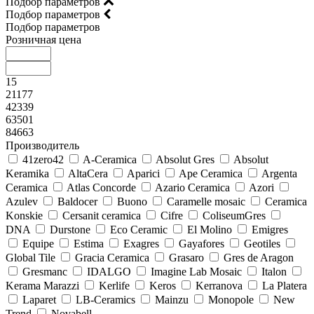
Подбор параметров
Подбор параметров
Подбор параметров
Розничная цена
15
21177
42339
63501
84663
Производитель
41zero42
A-Ceramica
Absolut Gres
Absolut
Keramika
AltaCera
Aparici
Ape Ceramica
Argenta
Ceramica
Atlas Concorde
Azario Ceramica
Azori
Azulev
Baldocer
Buono
Caramelle mosaic
Ceramica
Konskie
Cersanit ceramica
Cifre
ColiseumGres
DNA
Durstone
Eco Ceramic
El Molino
Emigres
Equipe
Estima
Exagres
Gayafores
Geotiles
Global Tile
Gracia Ceramica
Grasaro
Gres de Aragon
Gresmanc
IDALGO
Imagine Lab Mosaic
Italon
Kerama Marazzi
Kerlife
Keros
Kerranova
La Platera
Laparet
LB-Ceramics
Mainzu
Monopole
New
Trend
Novabell