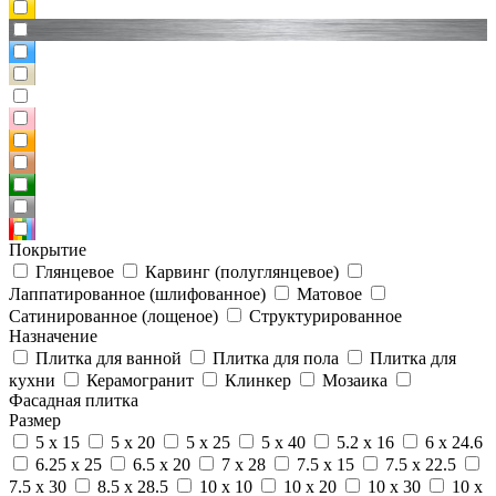
Покрытие
Глянцевое
Карвинг (полуглянцевое)
Лаппатированное (шлифованное)
Матовое
Сатинированное (лощеное)
Структурированное
Назначение
Плитка для ванной
Плитка для пола
Плитка для
кухни
Керамогранит
Клинкер
Мозаика
Фасадная плитка
Размер
5 x 15
5 x 20
5 x 25
5 x 40
5.2 x 16
6 x 24.6
6.25 x 25
6.5 x 20
7 x 28
7.5 x 15
7.5 x 22.5
7.5 x 30
8.5 x 28.5
10 x 10
10 x 20
10 x 30
10 x