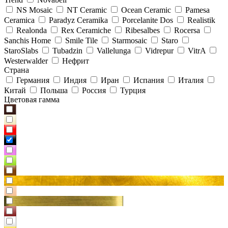
NS Mosaic
NT Ceramic
Ocean Ceramic
Pamesa
Ceramica
Paradyz Сeramika
Porcelanite Dos
Realistik
Realonda
Rex Ceramiche
Ribesalbes
Rocersa
Sanchis Home
Smile Tile
Starmosaic
Staro
StaroSlabs
Tubadzin
Vallelunga
Vidrepur
VitrA
Westerwalder
Нефрит
Страна
Германия
Индия
Иран
Испания
Италия
Китай
Польша
Россия
Турция
Цветовая гамма