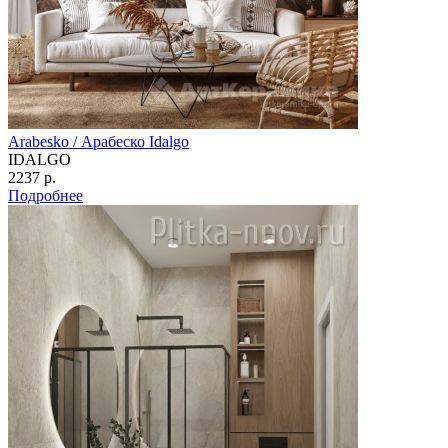
Arabesko / Арабеско Idalgo
IDALGO
2237 р.
Подробнее