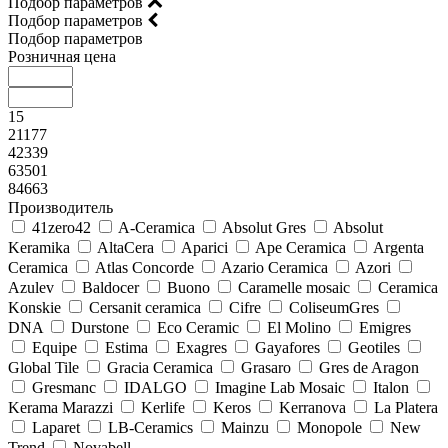
Подбор параметров
Подбор параметров
Подбор параметров
Розничная цена
15
21177
42339
63501
84663
Производитель
41zero42
A-Ceramica
Absolut Gres
Absolut
Keramika
AltaCera
Aparici
Ape Ceramica
Argenta
Ceramica
Atlas Concorde
Azario Ceramica
Azori
Azulev
Baldocer
Buono
Caramelle mosaic
Ceramica
Konskie
Cersanit ceramica
Cifre
ColiseumGres
DNA
Durstone
Eco Ceramic
El Molino
Emigres
Equipe
Estima
Exagres
Gayafores
Geotiles
Global Tile
Gracia Ceramica
Grasaro
Gres de Aragon
Gresmanc
IDALGO
Imagine Lab Mosaic
Italon
Kerama Marazzi
Kerlife
Keros
Kerranova
La Platera
Laparet
LB-Ceramics
Mainzu
Monopole
New
Trend
Novabell