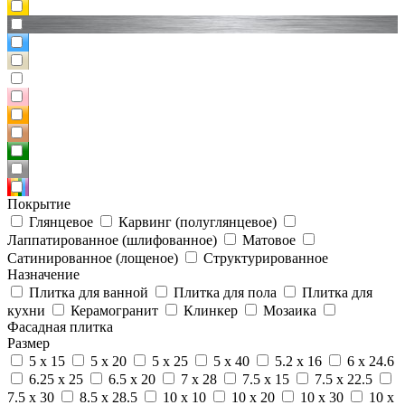
Покрытие
Глянцевое
Карвинг (полуглянцевое)
Лаппатированное (шлифованное)
Матовое
Сатинированное (лощеное)
Структурированное
Назначение
Плитка для ванной
Плитка для пола
Плитка для
кухни
Керамогранит
Клинкер
Мозаика
Фасадная плитка
Размер
5 x 15
5 x 20
5 x 25
5 x 40
5.2 x 16
6 x 24.6
6.25 x 25
6.5 x 20
7 x 28
7.5 x 15
7.5 x 22.5
7.5 x 30
8.5 x 28.5
10 x 10
10 x 20
10 x 30
10 x