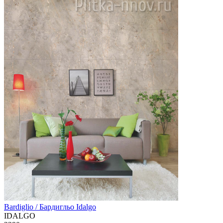
Bardiglio / Бардигльо Idalgo
IDALGO