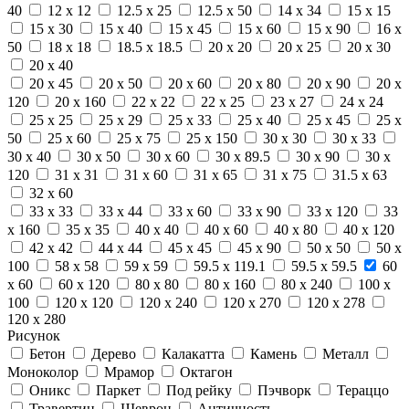
40
12 x 12
12.5 x 25
12.5 x 50
14 x 34
15 x 15
15 x 30
15 x 40
15 x 45
15 x 60
15 x 90
16 x
50
18 x 18
18.5 x 18.5
20 x 20
20 x 25
20 x 30
20 x 40
20 x 45
20 x 50
20 x 60
20 x 80
20 x 90
20 x
120
20 x 160
22 x 22
22 x 25
23 x 27
24 x 24
25 x 25
25 x 29
25 x 33
25 x 40
25 x 45
25 x
50
25 x 60
25 x 75
25 x 150
30 x 30
30 x 33
30 x 40
30 x 50
30 x 60
30 x 89.5
30 x 90
30 x
120
31 x 31
31 x 60
31 x 65
31 x 75
31.5 x 63
32 x 60
33 x 33
33 x 44
33 x 60
33 x 90
33 x 120
33
x 160
35 x 35
40 x 40
40 x 60
40 x 80
40 x 120
42 x 42
44 x 44
45 x 45
45 x 90
50 x 50
50 x
100
58 x 58
59 x 59
59.5 x 119.1
59.5 x 59.5
60
x 60
60 x 120
80 x 80
80 x 160
80 x 240
100 x
100
120 x 120
120 x 240
120 x 270
120 x 278
120 x 280
Рисунок
Бетон
Дерево
Калакатта
Камень
Металл
Моноколор
Мрамор
Октагон
Оникс
Паркет
Под рейку
Пэчворк
Тераццо
Травертин
Шеврон
Античность