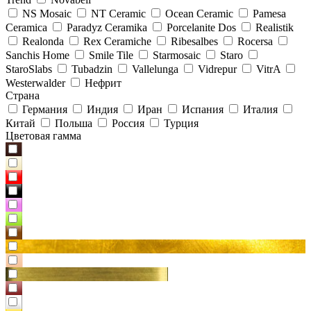
NS Mosaic
NT Ceramic
Ocean Ceramic
Pamesa
Ceramica
Paradyz Сeramika
Porcelanite Dos
Realistik
Realonda
Rex Ceramiche
Ribesalbes
Rocersa
Sanchis Home
Smile Tile
Starmosaic
Staro
StaroSlabs
Tubadzin
Vallelunga
Vidrepur
VitrA
Westerwalder
Нефрит
Страна
Германия
Индия
Иран
Испания
Италия
Китай
Польша
Россия
Турция
Цветовая гамма