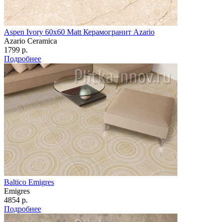
Aspen Ivory 60х60 Matt Керамогранит Azario
Azario Ceramica
1799 р.
Подробнее
Baltico Emigres
Emigres
4854 р.
Подробнее