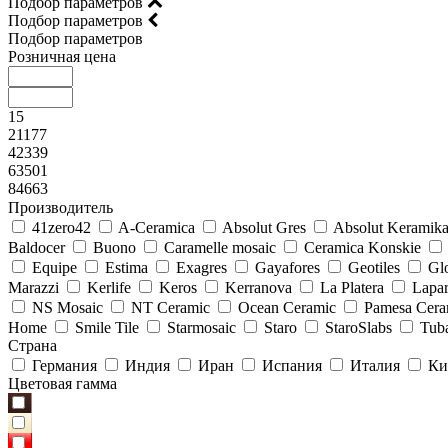
Подбор параметров
Подбор параметров
Подбор параметров
Розничная цена
15
21177
42339
63501
84663
Производитель
41zero42
A-Ceramica
Absolut Gres
Absolut Keramik
Baldocer
Buono
Caramelle mosaic
Ceramica Konskie
Equipe
Estima
Exagres
Gayafores
Geotiles
Glo
Marazzi
Kerlife
Keros
Kerranova
La Platera
Lapar
NS Mosaic
NT Ceramic
Ocean Ceramic
Pamesa Cera
Home
Smile Tile
Starmosaic
Staro
StaroSlabs
Tub
Страна
Германия
Индия
Иран
Испания
Италия
Ки
Цветовая гамма