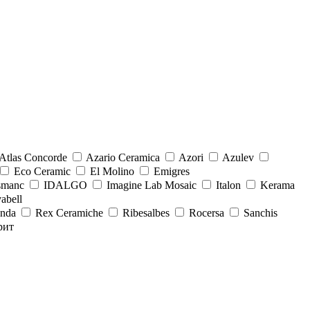
Atlas Concorde
Azario Ceramica
Azori
Azulev
Eco Ceramic
El Molino
Emigres
smanc
IDALGO
Imagine Lab Mosaic
Italon
Kerama
abell
onda
Rex Ceramiche
Ribesalbes
Rocersa
Sanchis
рит