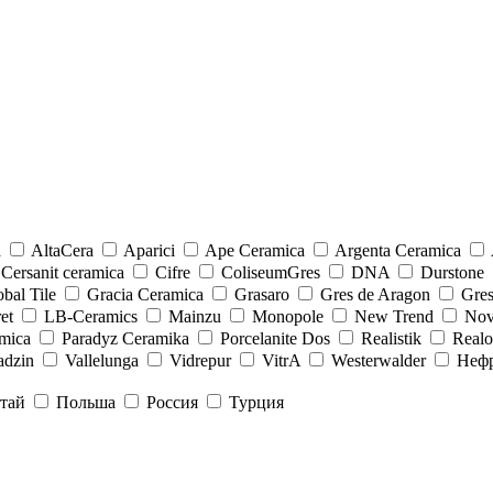
a
AltaCera
Aparici
Ape Ceramica
Argenta Ceramica
Cersanit ceramica
Cifre
ColiseumGres
DNA
Durstone
bal Tile
Gracia Ceramica
Grasaro
Gres de Aragon
Gre
et
LB-Ceramics
Mainzu
Monopole
New Trend
Nov
mica
Paradyz Сeramika
Porcelanite Dos
Realistik
Real
adzin
Vallelunga
Vidrepur
VitrA
Westerwalder
Неф
тай
Польша
Россия
Турция