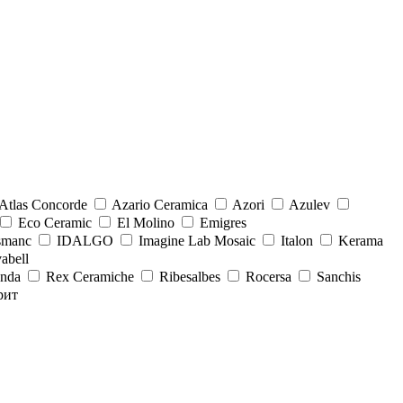
Atlas Concorde
Azario Ceramica
Azori
Azulev
Eco Ceramic
El Molino
Emigres
smanc
IDALGO
Imagine Lab Mosaic
Italon
Kerama
abell
onda
Rex Ceramiche
Ribesalbes
Rocersa
Sanchis
рит