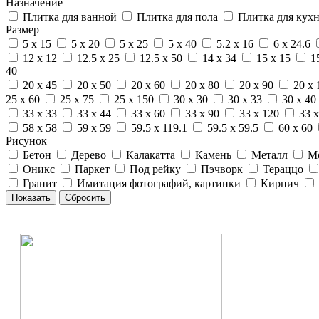
Назначение
Плитка для ванной
Плитка для пола
Плитка для кух
Размер
5 x 15
5 x 20
5 x 25
5 x 40
5.2 x 16
6 x 24.6
12 x 12
12.5 x 25
12.5 x 50
14 x 34
15 x 15
1
40
20 x 45
20 x 50
20 x 60
20 x 80
20 x 90
20 x 
25 x 60
25 x 75
25 x 150
30 x 30
30 x 33
30 x 40
33 x 33
33 x 44
33 x 60
33 x 90
33 x 120
33 x
58 x 58
59 x 59
59.5 x 119.1
59.5 x 59.5
60 x 60
Рисунок
Бетон
Дерево
Калакатта
Камень
Металл
М
Оникс
Паркет
Под рейку
Пэчворк
Тераццо
Гранит
Имитация фотографий, картинки
Кирпич