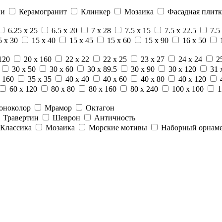
ни
Керамогранит
Клинкер
Мозаика
Фасадная плитк
6.25 x 25
6.5 x 20
7 x 28
7.5 x 15
7.5 x 22.5
7.5
5 x 30
15 x 40
15 x 45
15 x 60
15 x 90
16 x 50
120
20 x 160
22 x 22
22 x 25
23 x 27
24 x 24
2
30 x 50
30 x 60
30 x 89.5
30 x 90
30 x 120
31 
 160
35 x 35
40 x 40
40 x 60
40 x 80
40 x 120
60 x 120
80 x 80
80 x 160
80 x 240
100 x 100
1
оноколор
Мрамор
Октагон
Травертин
Шеврон
Античность
Классика
Мозаика
Морские мотивы
Наборный орнам