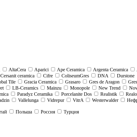
a
AltaCera
Aparici
Ape Ceramica
Argenta Ceramica
Cersanit ceramica
Cifre
ColiseumGres
DNA
Durstone
bal Tile
Gracia Ceramica
Grasaro
Gres de Aragon
Gre
et
LB-Ceramics
Mainzu
Monopole
New Trend
Nov
mica
Paradyz Сeramika
Porcelanite Dos
Realistik
Real
adzin
Vallelunga
Vidrepur
VitrA
Westerwalder
Неф
тай
Польша
Россия
Турция