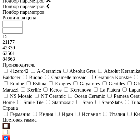
Подбор параметров
Подбор параметров
Подбор параметров
Розничная цена
15
21177
42339
63501
84663
Производитель
41zero42
A-Ceramica
Absolut Gres
Absolut Keramik
Baldocer
Buono
Caramelle mosaic
Ceramica Konskie
Equipe
Estima
Exagres
Gayafores
Geotiles
Glo
Marazzi
Kerlife
Keros
Kerranova
La Platera
Lapar
NS Mosaic
NT Ceramic
Ocean Ceramic
Pamesa Cera
Home
Smile Tile
Starmosaic
Staro
StaroSlabs
Tub
Страна
Германия
Индия
Иран
Испания
Италия
Ки
Цветовая гамма