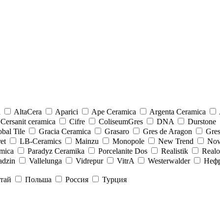
a
AltaCera
Aparici
Ape Ceramica
Argenta Ceramica
Cersanit ceramica
Cifre
ColiseumGres
DNA
Durstone
bal Tile
Gracia Ceramica
Grasaro
Gres de Aragon
Gre
et
LB-Ceramics
Mainzu
Monopole
New Trend
Nov
mica
Paradyz Сeramika
Porcelanite Dos
Realistik
Real
adzin
Vallelunga
Vidrepur
VitrA
Westerwalder
Неф
тай
Польша
Россия
Турция