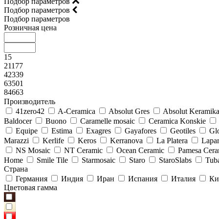
Подбор параметров
Подбор параметров
Подбор параметров
Розничная цена
15
21177
42339
63501
84663
Производитель
41zero42
A-Ceramica
Absolut Gres
Absolut Keramik
Baldocer
Buono
Caramelle mosaic
Ceramica Konskie
Equipe
Estima
Exagres
Gayafores
Geotiles
Glo
Marazzi
Kerlife
Keros
Kerranova
La Platera
Lapar
NS Mosaic
NT Ceramic
Ocean Ceramic
Pamesa Cera
Home
Smile Tile
Starmosaic
Staro
StaroSlabs
Tub
Страна
Германия
Индия
Иран
Испания
Италия
Ки
Цветовая гамма