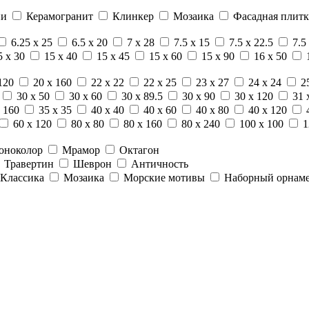
ни
Керамогранит
Клинкер
Мозаика
Фасадная плитк
6.25 x 25
6.5 x 20
7 x 28
7.5 x 15
7.5 x 22.5
7.5
5 x 30
15 x 40
15 x 45
15 x 60
15 x 90
16 x 50
120
20 x 160
22 x 22
22 x 25
23 x 27
24 x 24
2
30 x 50
30 x 60
30 x 89.5
30 x 90
30 x 120
31 
 160
35 x 35
40 x 40
40 x 60
40 x 80
40 x 120
60 x 120
80 x 80
80 x 160
80 x 240
100 x 100
1
оноколор
Мрамор
Октагон
Травертин
Шеврон
Античность
Классика
Мозаика
Морские мотивы
Наборный орнам