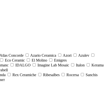
Atlas Concorde
Azario Ceramica
Azori
Azulev
Eco Ceramic
El Molino
Emigres
smanc
IDALGO
Imagine Lab Mosaic
Italon
Kerama
abell
onda
Rex Ceramiche
Ribesalbes
Rocersa
Sanchis
рит