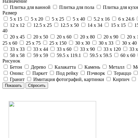
Назначение
Плитка для ванной
Плитка для пола
Плитка для кух
Размер
5 x 15
5 x 20
5 x 25
5 x 40
5.2 x 16
6 x 24.6
12 x 12
12.5 x 25
12.5 x 50
14 x 34
15 x 15
1
40
20 x 45
20 x 50
20 x 60
20 x 80
20 x 90
20 x 
25 x 60
25 x 75
25 x 150
30 x 30
30 x 33
30 x 40
33 x 33
33 x 44
33 x 60
33 x 90
33 x 120
33 x
58 x 58
59 x 59
59.5 x 119.1
59.5 x 59.5
60 x 60
Рисунок
Бетон
Дерево
Калакатта
Камень
Металл
М
Оникс
Паркет
Под рейку
Пэчворк
Тераццо
Гранит
Имитация фотографий, картинки
Кирпич